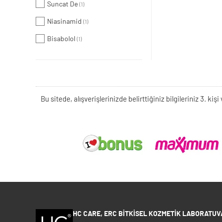
Suncat De
(1)
Niasinamid
(1)
Bisabolol
(1)
Bu sitede, alışverişlerinizde belirttiğiniz bilgileriniz 3. 
HC CARE, ERC BITKISEL KOZMETIK LABORATUVA