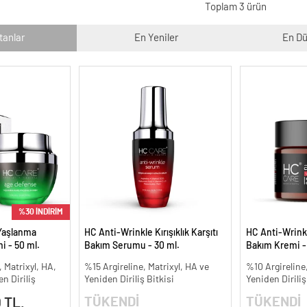
Toplam 3 ürün
tanlar
En Yeniler
En Dü
%30 İNDİRİM
Yaşlanma
HC Anti-Wrinkle Kırışıklık Karşıtı
HC Anti-Wrinkle
i - 50 ml.
Bakım Serumu - 30 ml.
Bakım Kremi -
, Matrixyl, HA,
%15 Argireline, Matrixyl, HA ve
%10 Argireline,
n Diriliş
Yeniden Diriliş Bitkisi
Yeniden Diriliş
TÜKENDİ
TÜKENDİ
 TL.