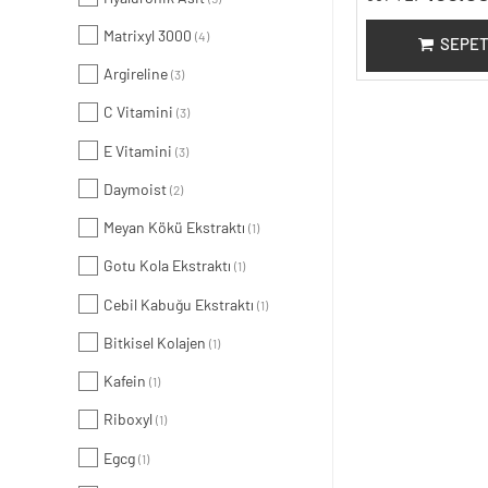
Matrixyl 3000
(4)
SEPET
Argireline
(3)
C Vitamini
(3)
E Vitamini
(3)
Daymoist
(2)
Meyan Kökü Ekstraktı
(1)
Gotu Kola Ekstraktı
(1)
Cebil Kabuğu Ekstraktı
(1)
Bitkisel Kolajen
(1)
Kafein
(1)
Riboxyl
(1)
Egcg
(1)