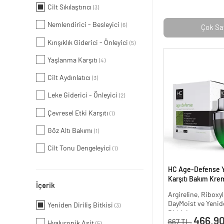
Cilt Sıkılaştırıcı
(3)
Nemlendirici - Besleyici
(6)
Çok Sa
Kırışıklık Giderici - Önleyici
(5)
Yaşlanma Karşıtı
(4)
Cilt Aydınlatıcı
(3)
Leke Giderici - Önleyici
(2)
Çevresel Etki Karşıtı
(1)
Göz Altı Bakımı
(1)
Cilt Tonu Dengeleyici
(1)
HC Age-Defense 
Karşıtı Bakım Krem
İçerik
Argireline, Riboxyl
DayMoist ve Yenide
Yeniden Diriliş Bitkisi
(3)
Bitkisi
466.90
667 TL.
Hyaluronik Asit
(5)