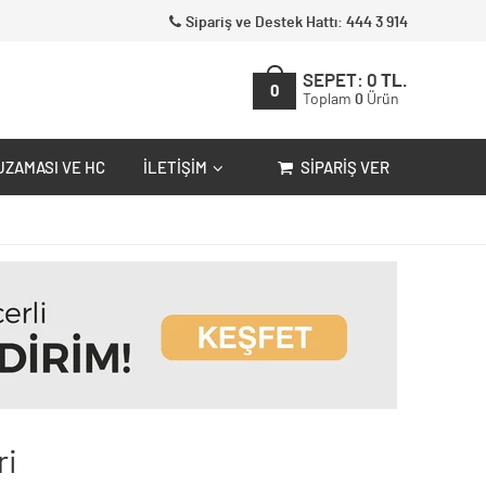
Sipariş ve Destek Hattı: 444 3 914
SEPET:
0
TL.
0
Toplam
0
Ürün
UZAMASI VE HC
İLETIŞIM
SIPARIŞ VER
ri