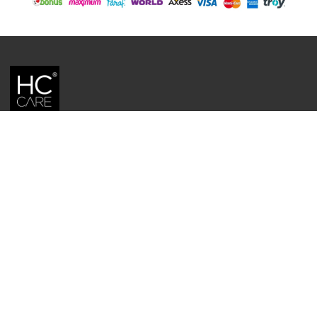
HC CARE, ERC BITKISEL KOZMETIK LABORATUVARLARI'NIN TESCILLI
MARKASIDIR.
YASAL UYARI: Sitede kullanılan yazı ve görseller, TURKTRUST A.Ş. zaman
damgası ile tescillenmiş, ayrıca DMCA tarafından koruma altına alınmıştır.
Üzerinde değişiklik yapılarak dahi kullanımı halinde herhangi bir uyarı
yapılmaksızın hukiki işlem başlatılacaktır.
İletişim
Gizlilik ve Güvenlik Politikası
Mesafeli Satış Sözleşmesi
İade ve Değişim Şartları
Teslimat Koşulları