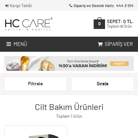
Kargo Takibi
Sipariş ve Destek Hattı: 444 3 914
SEPET:
0
TL.
0
Toplam
0
Ürün
MENÜ
SIPARIŞ VER
Filtrele
Sırala
Cilt Bakım Ürünleri
Toplam 1 ürün