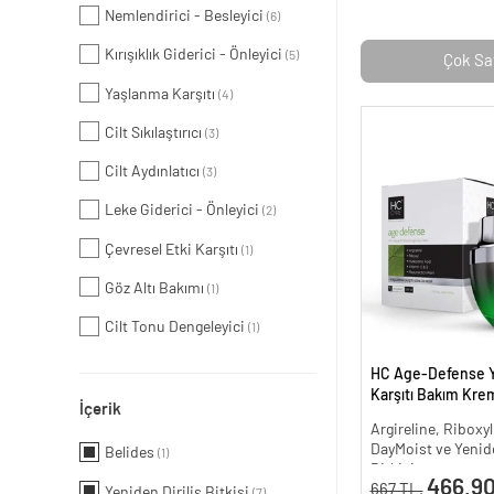
Nemlendirici - Besleyici
(6)
Kırışıklık Giderici - Önleyici
(5)
Çok Sa
Yaşlanma Karşıtı
(4)
Cilt Sıkılaştırıcı
(3)
Cilt Aydınlatıcı
(3)
Leke Giderici - Önleyici
(2)
Çevresel Etki Karşıtı
(1)
Göz Altı Bakımı
(1)
Cilt Tonu Dengeleyici
(1)
HC Age-Defense 
Karşıtı Bakım Krem
İçerik
Argireline, Riboxyl
DayMoist ve Yenide
Belides
(1)
Bitkisi
466.90
667 TL.
Yeniden Diriliş Bitkisi
(7)