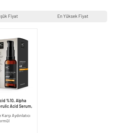
şük Fiyat
En Yüksek Fiyat
cid %10, Alpha
rulic Acid Serum,
Leke Karşıtı - 30
 Karşı Aydınlatıcı
ormül