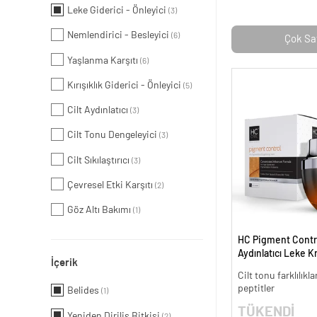
Leke Giderici - Önleyici
(3)
Nemlendirici - Besleyici
(6)
Çok Sa
Yaşlanma Karşıtı
(6)
Kırışıklık Giderici - Önleyici
(5)
Cilt Aydınlatıcı
(3)
Cilt Tonu Dengeleyici
(3)
Cilt Sıkılaştırıcı
(3)
Çevresel Etki Karşıtı
(2)
Göz Altı Bakımı
(1)
HC Pigment Contro
Aydınlatıcı Leke K
İçerik
Cilt tonu farklılıkl
peptitler
Belides
(1)
TÜKENDİ
Yeniden Diriliş Bitkisi
(2)