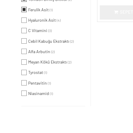
Ferulik Asit
(1)
SEPET
Hyaluronik Asit
(4)
C Vitamini
(3)
Cebil Kabuğu Ekstraktı
(2)
Alfa Arbutin
(2)
Meyan Kökü Ekstraktı
(2)
Tyrostat
(1)
Pentavitin
(1)
Niasinamid
(1)