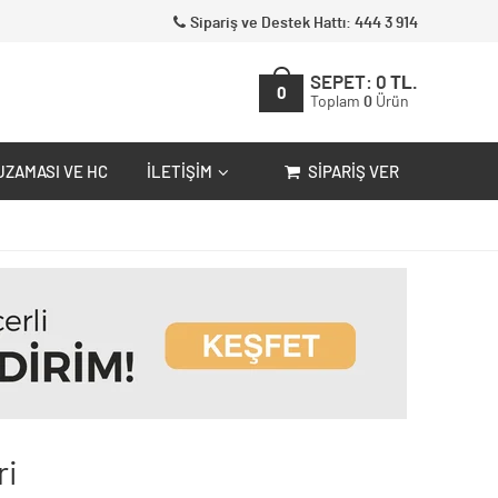
Sipariş ve Destek Hattı: 444 3 914
SEPET:
0
TL.
0
Toplam
0
Ürün
UZAMASI VE HC
İLETIŞIM
SIPARIŞ VER
ri