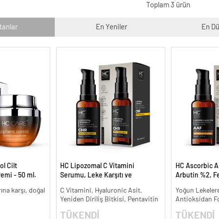
Toplam 3 ürün
tanlar
En Yeniler
En Dü
l Cilt
HC Lipozomal C Vitamini
HC Ascorbic A
remi - 50 ml.
Serumu, Leke Karşıtı ve
Arbutin %2, Fe
Aydınlatıcı - 30 ml.
Koyu ve Yoğun 
arına karşı, doğal
C Vitamini, Hyaluronic Asit,
Yoğun Lekelere
ml.
Yeniden Diriliş Bitkisi, Pentavitin
Antioksidan F
TÜKENDİ
TÜKENDİ