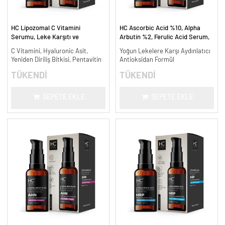
HC Lipozomal C Vitamini
HC Ascorbic Acid %10, Alpha
Serumu, Leke Karşıtı ve
Arbutin %2, Ferulic Acid Serum,
Aydınlatıcı - 30 ml.
Koyu ve Yoğun Leke Karşıtı - 30
C Vitamini, Hyaluronic Asit,
Yoğun Lekelere Karşı Aydınlatıcı
ml.
Yeniden Diriliş Bitkisi, Pentavitin
Antioksidan Formül
TÜKENDİ
TÜKENDİ
SEPETE EKLE
SEPETE EKLE