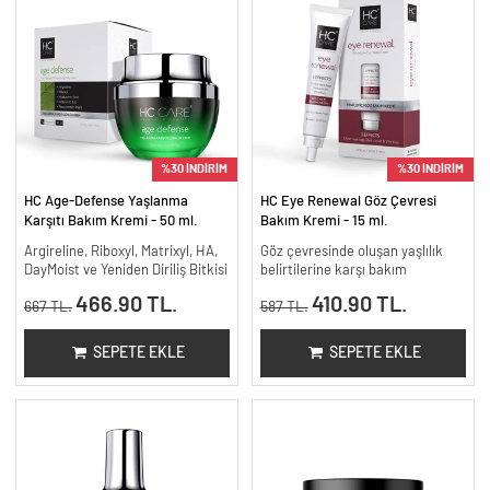
%30 İNDİRİM
%30 İNDİRİM
HC Age-Defense Yaşlanma
HC Eye Renewal Göz Çevresi
Karşıtı Bakım Kremi - 50 ml.
Bakım Kremi - 15 ml.
Argireline, Riboxyl, Matrixyl, HA,
Göz çevresinde oluşan yaşlılık
DayMoist ve Yeniden Diriliş Bitkisi
belirtilerine karşı bakım
466.90 TL.
410.90 TL.
667 TL.
587 TL.
SEPETE EKLE
SEPETE EKLE