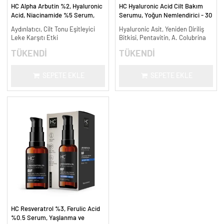
HC Alpha Arbutin %2, Hyaluronic
HC Hyaluronic Acid Cilt Bakım
Acid, Niacinamide %5 Serum,
Serumu, Yoğun Nemlendirici - 30
Leke Karşıtı ve Aydınlatıcı - 30
ml.
Aydınlatıcı, Cilt Tonu Eşitleyici
Hyaluronic Asit, Yeniden Diriliş
ml.
Leke Karşıtı Etki
Bitkisi, Pentavitin, A. Colubrina
TÜKENDİ
TÜKENDİ
SEPETE EKLE
SEPETE EKLE
HC Resveratrol %3, Ferulic Acid
%0.5 Serum, Yaşlanma ve