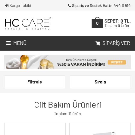
Kargo Takibi
Sipariş ve Destek Hattı: 444 3 914
SEPET:
0
TL.
0
Toplam
0
Ürün
MENÜ
SIPARIŞ VER
Filtrele
Sırala
Cilt Bakım Ürünleri
Toplam 11 ürün