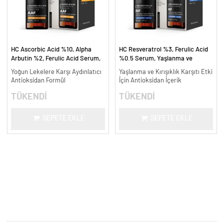
HC Ascorbic Acid %10, Alpha
HC Resveratrol %3, Ferulic Acid
Arbutin %2, Ferulic Acid Serum,
%0.5 Serum, Yaşlanma ve
Koyu ve Yoğun Leke Karşıtı - 30
Kırışıklık Karşıtı - 30 ml.
Yoğun Lekelere Karşı Aydınlatıcı
Yaşlanma ve Kırışıklık Karşıtı Etki
ml.
Antioksidan Formül
İçin Antioksidan İçerik
TÜKENDİ
TÜKENDİ
SEPETE EKLE
SEPETE EKLE