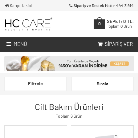
Kargo Takibi
Sipariş ve Destek Hattı: 444 3 914
SEPET:
0
TL.
0
Toplam
0
Ürün
MENÜ
SIPARIŞ VER
Filtrele
Sırala
Cilt Bakım Ürünleri
Toplam 6 ürün