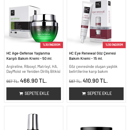
%30 İNDİRİM
%30 İNDİRİM
HC Age-Defense Yaşlanma
HC Eye Renewal Göz Çevresi
Karşıtı Bakım Kremi - 50 ml.
Bakım Kremi - 15 ml.
Argireline, Riboxyl, Matrixyl, HA,
Göz çevresinde oluşan yaşlılık
DayMoist ve Yeniden Diriliş Bitkisi
belirtilerine karşı bakım
466.90 TL.
410.90 TL.
667 TL.
587 TL.
SEPETE EKLE
SEPETE EKLE