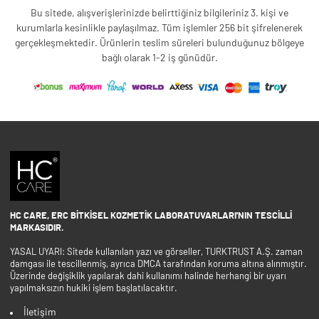
Bu sitede, alışverişlerinizde belirttiğiniz bilgileriniz 3. kişi ve
kurumlarla kesinlikle paylaşılmaz. Tüm işlemler 256 bit şifrelenerek
gerçekleşmektedir. Ürünlerin teslim süreleri bulunduğunuz bölgeye
bağlı olarak 1-2 iş günüdür.
HC CARE, ERC BITKISEL KOZMETIK LABORATUVARLARI'NIN TESCILLI
MARKASIDIR.
YASAL UYARI: Sitede kullanılan yazı ve görseller, TURKTRUST A.Ş. zaman
damgası ile tescillenmiş, ayrıca DMCA tarafından koruma altına alınmıştır.
Üzerinde değişiklik yapılarak dahi kullanımı halinde herhangi bir uyarı
yapılmaksızın hukiki işlem başlatılacaktır.
İletişim