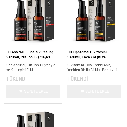
HC Aha %10 - Bha %2 Peeling
HC Lipozomal C Vitamini
Serumu, Cilt Tonu Eşitleyici,
Serumu, Leke Karşıtı ve
Canlandırıcı - 30 ml.
Aydınlatıcı - 30 ml.
Canlandırıcı, Cilt Tonu Eşitleyici
C Vitamini, Hyaluronic Asit,
ve Yenileyici Etki
Yeniden Diriliş Bitkisi, Pentavitin
TÜKENDİ
TÜKENDİ
SEPETE EKLE
SEPETE EKLE