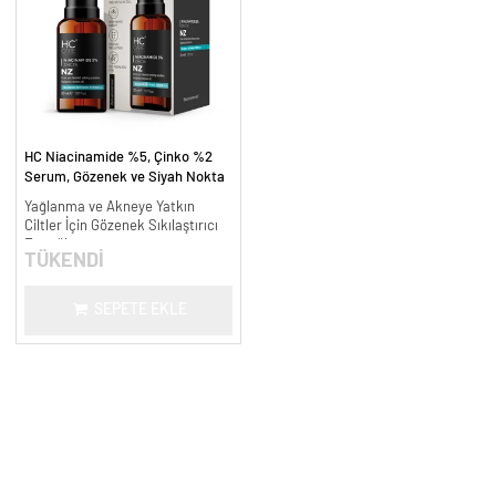
HC Niacinamide %5, Çinko %2
Serum, Gözenek ve Siyah Nokta
Oluşumunu Gidermeye Yardımcı -
Yağlanma ve Akneye Yatkın
30 ml.
Ciltler İçin Gözenek Sıkılaştırıcı
Formül
TÜKENDİ
SEPETE EKLE