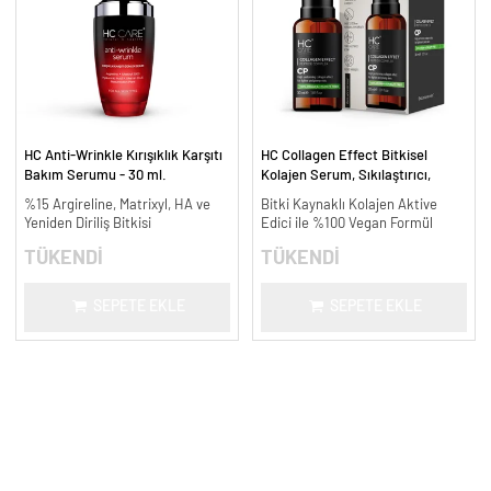
HC Anti-Wrinkle Kırışıklık Karşıtı
HC Collagen Effect Bitkisel
Bakım Serumu - 30 ml.
Kolajen Serum, Sıkılaştırıcı,
Yaşlanma Karşıtı - 30 ml.
%15 Argireline, Matrixyl, HA ve
Bitki Kaynaklı Kolajen Aktive
Yeniden Diriliş Bitkisi
Edici ile %100 Vegan Formül
TÜKENDİ
TÜKENDİ
SEPETE EKLE
SEPETE EKLE