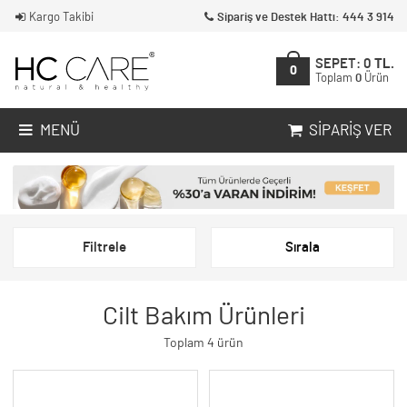
Kargo Takibi
Sipariş ve Destek Hattı: 444 3 914
SEPET:
0
TL.
0
Toplam
0
Ürün
MENÜ
SIPARIŞ VER
Filtrele
Sırala
Cilt Bakım Ürünleri
Toplam 4 ürün