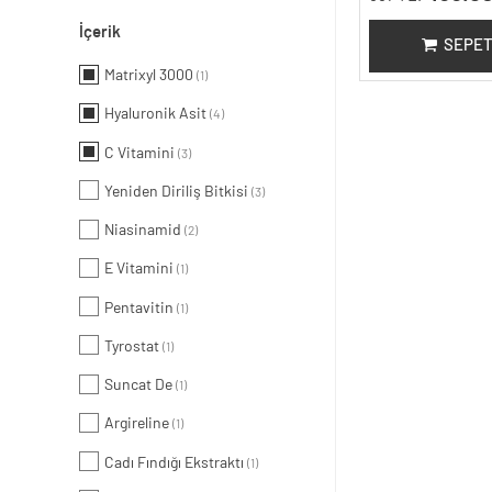
İçerik
SEPET
Matrixyl 3000
(1)
Hyaluronik Asit
(4)
C Vitamini
(3)
Yeniden Diriliş Bitkisi
(3)
Niasinamid
(2)
E Vitamini
(1)
Pentavitin
(1)
Tyrostat
(1)
Suncat De
(1)
Argireline
(1)
Cadı Fındığı Ekstraktı
(1)