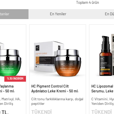
Toplam 4 ürün
tanlar
En Yeniler
En Dü
%30 İNDİRİM
Yaşlanma
HC Pigment Control Cilt
HC Lipozomal 
i - 50 ml.
Aydınlatıcı Leke Kremi - 50 ml.
Serumu, Leke K
Aydınlatıcı - 30
, Matrixyl, HA,
Cilt tonu farklılıklarına karşı, doğal
C Vitamini, Hy
n Diriliş
peptitler
Yeniden Diriliş
TÜKENDİ
TÜKENDİ
 TL.