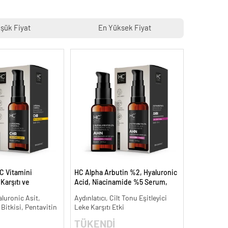
şük Fiyat
En Yüksek Fiyat
C Vitamini
HC Alpha Arbutin %2, Hyaluronic
arşıtı ve
Acid, Niacinamide %5 Serum,
 ml.
Leke Karşıtı ve Aydınlatıcı - 30 ml.
aluronic Asit,
Aydınlatıcı, Cilt Tonu Eşitleyici
 Bitkisi, Pentavitin
Leke Karşıtı Etki
TÜKENDİ