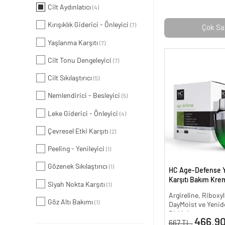
Cilt Aydınlatıcı
(4)
Kırışıklık Giderici - Önleyici
(7)
Çok Sa
Yaşlanma Karşıtı
(7)
Cilt Tonu Dengeleyici
(7)
Cilt Sıkılaştırıcı
(5)
Nemlendirici - Besleyici
(5)
Leke Giderici - Önleyici
(4)
Çevresel Etki Karşıtı
(2)
Peeling - Yenileyici
(1)
Gözenek Sıkılaştırıcı
(1)
HC Age-Defense 
Karşıtı Bakım Krem
Siyah Nokta Karşıtı
(1)
Argireline, Riboxyl
Göz Altı Bakımı
(1)
DayMoist ve Yenide
Bitkisi
466.90
667 TL.