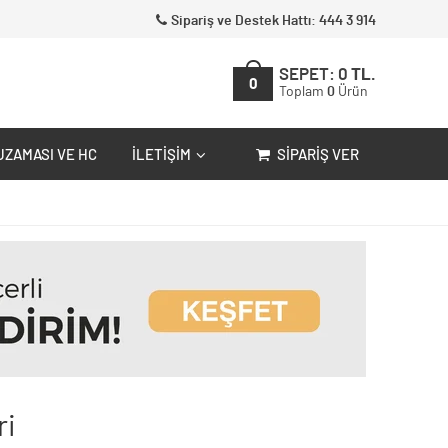
Sipariş ve Destek Hattı: 444 3 914
SEPET:
0
TL.
0
Toplam
0
Ürün
UZAMASI VE HC
İLETIŞIM
SIPARIŞ VER
ri