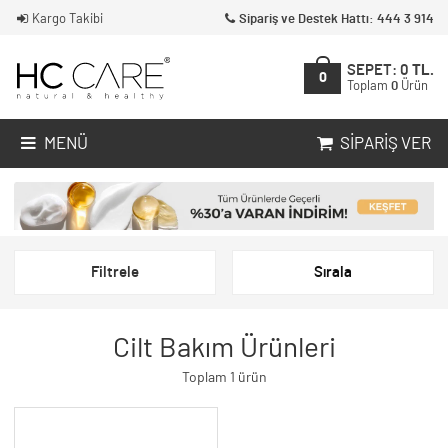
Kargo Takibi
Sipariş ve Destek Hattı: 444 3 914
SEPET:
0
TL.
0
Toplam
0
Ürün
MENÜ
SIPARIŞ VER
Filtrele
Sırala
Cilt Bakım Ürünleri
Toplam 1 ürün