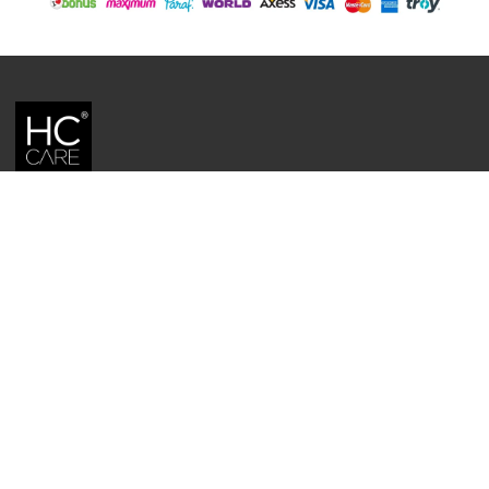
HC CARE, ERC BITKISEL KOZMETIK LABORATUVARLARI'NIN TESCILLI
MARKASIDIR.
YASAL UYARI: Sitede kullanılan yazı ve görseller, TURKTRUST A.Ş. zaman
damgası ile tescillenmiş, ayrıca DMCA tarafından koruma altına alınmıştır.
Üzerinde değişiklik yapılarak dahi kullanımı halinde herhangi bir uyarı
yapılmaksızın hukiki işlem başlatılacaktır.
İletişim
Gizlilik ve Güvenlik Politikası
Mesafeli Satış Sözleşmesi
İade ve Değişim Şartları
Teslimat Koşulları