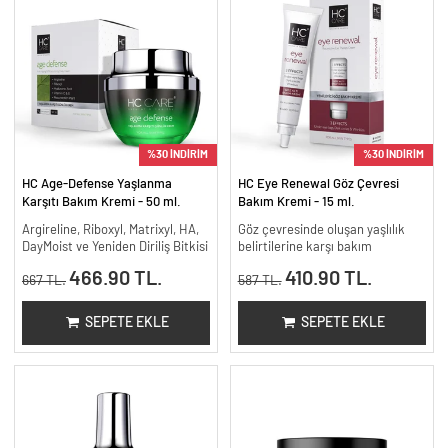
%30 İNDİRİM
%30 İNDİRİM
HC Age-Defense Yaşlanma
HC Eye Renewal Göz Çevresi
Karşıtı Bakım Kremi - 50 ml.
Bakım Kremi - 15 ml.
Argireline, Riboxyl, Matrixyl, HA,
Göz çevresinde oluşan yaşlılık
DayMoist ve Yeniden Diriliş Bitkisi
belirtilerine karşı bakım
466.90 TL.
410.90 TL.
667 TL.
587 TL.
SEPETE EKLE
SEPETE EKLE