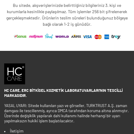
Bu sitede, alışverişlerinizde belirttiğiniz bilgileriniz 3. kişi ve
kurumlarla kesinlikle paylaşılmaz. Tüm işlemler 256 bit şifrelenerek
gerçekleşmektedir. Ürünlerin teslim süreleri bulunduğunuz bölgeye
bağlı olarak 1-2 iş günüdür.
HC CARE, ERC BITKISEL KOZMETIK LABORATUVARLARI'NIN TESCILLI
MARKASIDIR.
YASAL UYARI: Sitede kullanılan yazı ve görseller, TURKTRUST A.Ş. zaman
damgası ile tescillenmiş, ayrıca DMCA tarafından koruma altına alınmıştır.
Üzerinde değişiklik yapılarak dahi kullanımı halinde herhangi bir uyarı
yapılmaksızın hukiki işlem başlatılacaktır.
İletişim