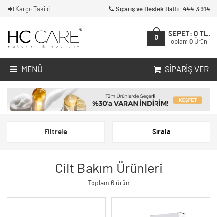
Kargo Takibi
Sipariş ve Destek Hattı: 444 3 914
SEPET:
0
TL.
0
Toplam
0
Ürün
MENÜ
SIPARIŞ VER
Filtrele
Sırala
Cilt Bakım Ürünleri
Toplam 6 ürün