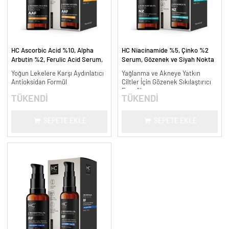
HC Ascorbic Acid %10, Alpha
HC Niacinamide %5, Çinko %2
Arbutin %2, Ferulic Acid Serum,
Serum, Gözenek ve Siyah Nokta
Koyu ve Yoğun Leke Karşıtı - 30
Oluşumunu Gidermeye Yardımcı -
Yoğun Lekelere Karşı Aydınlatıcı
Yağlanma ve Akneye Yatkın
ml.
30 ml.
Antioksidan Formül
Ciltler İçin Gözenek Sıkılaştırıcı
Formül
TÜKENDİ
TÜKENDİ
SEPETE EKLE
SEPETE EKLE