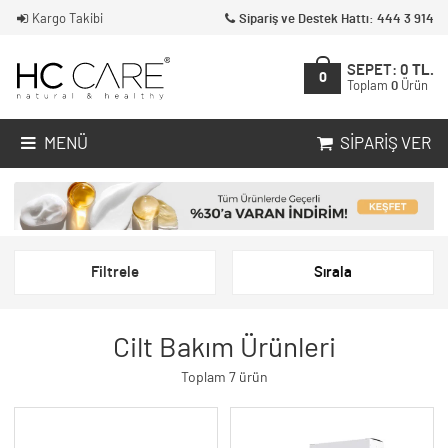
Kargo Takibi
Sipariş ve Destek Hattı: 444 3 914
SEPET:
0
TL.
0
Toplam
0
Ürün
MENÜ
SIPARIŞ VER
Filtrele
Sırala
Cilt Bakım Ürünleri
Toplam 7 ürün