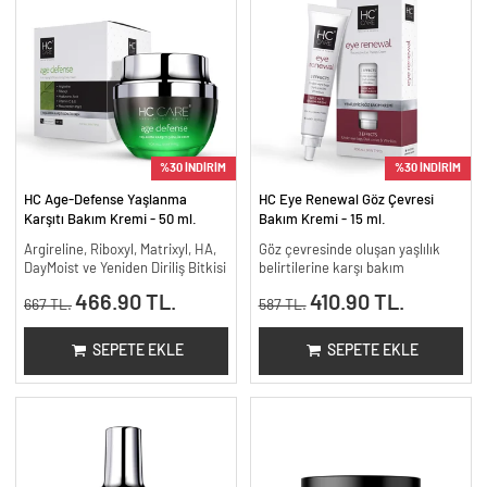
%30 İNDİRİM
%30 İNDİRİM
HC Age-Defense Yaşlanma
HC Eye Renewal Göz Çevresi
Karşıtı Bakım Kremi - 50 ml.
Bakım Kremi - 15 ml.
Argireline, Riboxyl, Matrixyl, HA,
Göz çevresinde oluşan yaşlılık
DayMoist ve Yeniden Diriliş Bitkisi
belirtilerine karşı bakım
466.90 TL.
410.90 TL.
667 TL.
587 TL.
SEPETE EKLE
SEPETE EKLE