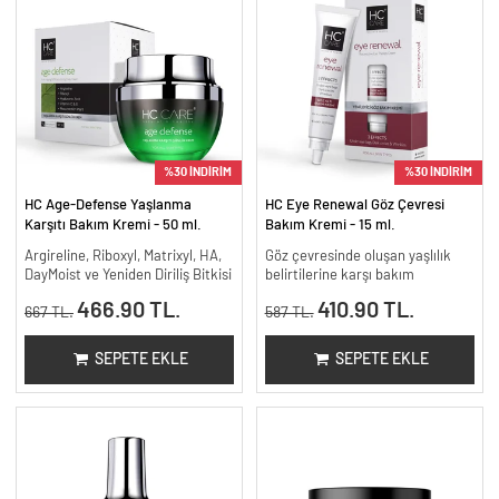
%30 İNDİRİM
%30 İNDİRİM
HC Age-Defense Yaşlanma
HC Eye Renewal Göz Çevresi
Karşıtı Bakım Kremi - 50 ml.
Bakım Kremi - 15 ml.
Argireline, Riboxyl, Matrixyl, HA,
Göz çevresinde oluşan yaşlılık
DayMoist ve Yeniden Diriliş Bitkisi
belirtilerine karşı bakım
466.90 TL.
410.90 TL.
667 TL.
587 TL.
SEPETE EKLE
SEPETE EKLE