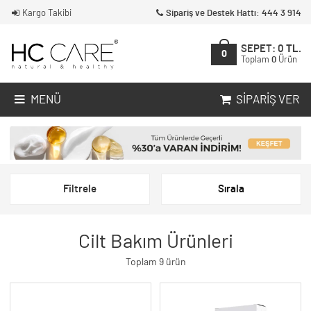
Kargo Takibi
Sipariş ve Destek Hattı: 444 3 914
SEPET:
0
TL.
0
Toplam
0
Ürün
MENÜ
SIPARIŞ VER
Filtrele
Sırala
Cilt Bakım Ürünleri
Toplam 9 ürün