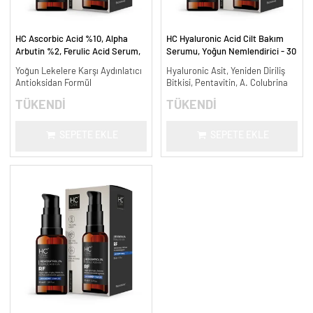
HC Ascorbic Acid %10, Alpha
HC Hyaluronic Acid Cilt Bakım
Arbutin %2, Ferulic Acid Serum,
Serumu, Yoğun Nemlendirici - 30
Koyu ve Yoğun Leke Karşıtı - 30
ml.
Yoğun Lekelere Karşı Aydınlatıcı
Hyaluronic Asit, Yeniden Diriliş
ml.
Antioksidan Formül
Bitkisi, Pentavitin, A. Colubrina
TÜKENDİ
TÜKENDİ
SEPETE EKLE
SEPETE EKLE