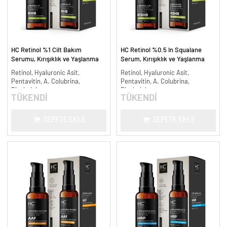
HC Retinol %1 Cilt Bakım
HC Retinol %0.5 In Squalane
Serumu, Kırışıklık ve Yaşlanma
Serum, Kırışıklık ve Yaşlanma
Karşıtı - 30 ml.
Karşıtı - 30 ml.
Retinol, Hyaluronic Asit,
Retinol, Hyaluronic Asit,
Pentavitin, A. Colubrina,
Pentavitin, A. Colubrina,
Bisabolol
Bisabolol
TÜKENDİ
TÜKENDİ
SEPETE EKLE
SEPETE EKLE