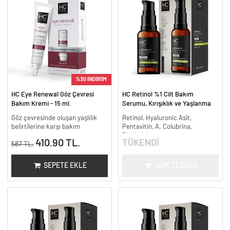
%30 İNDİRİM
HC Eye Renewal Göz Çevresi
HC Retinol %1 Cilt Bakım
Bakım Kremi - 15 ml.
Serumu, Kırışıklık ve Yaşlanma
Karşıtı - 30 ml.
Göz çevresinde oluşan yaşlılık
Retinol, Hyaluronic Asit,
belirtilerine karşı bakım
Pentavitin, A. Colubrina,
Bisabolol
410.90 TL.
TÜKENDİ
587 TL.
SEPETE EKLE
SEPETE EKLE