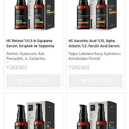
HC Retinol %0.5 In Squalane
HC Ascorbic Acid %10, Alpha
Serum, Kırışıklık ve Yaşlanma
Arbutin %2, Ferulic Acid Serum,
Karşıtı - 30 ml.
Koyu ve Yoğun Leke Karşıtı - 30
Retinol, Hyaluronic Asit,
Yoğun Lekelere Karşı Aydınlatıcı
ml.
Pentavitin, A. Colubrina,
Antioksidan Formül
Bisabolol
TÜKENDİ
TÜKENDİ
SEPETE EKLE
SEPETE EKLE