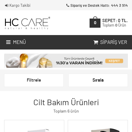
Kargo Takibi
Sipariş ve Destek Hattı: 444 3 914
SEPET:
0
TL.
0
Toplam
0
Ürün
MENÜ
SIPARIŞ VER
Filtrele
Sırala
Cilt Bakım Ürünleri
Toplam 6 ürün