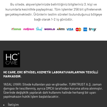
Bu sitede, alışverişlerinizde belirttiğiniz bilgileriniz 3. kişi ve
kurumlarla kesinlikle paylaşılmaz. Tüm işlemler 256 bit şifrelenerek
gerçekleşmektedir. Ürünlerin teslim süreleri bulunduğunuz bölgeye
bağlı olarak 1-2 iş günüdür.
HC CARE, ERC BITKISEL KOZMETIK LABORATUVARLARI'NIN TESCILLI
MARKASIDIR.
YASAL UYARI: Sitede kullanılan yazı ve görseller, TURKTRUST A.Ş. zaman
damgası ile tescillenmiş, ayrıca DMCA tarafından koruma altına alınmıştır.
Üzerinde değişiklik yapılarak dahi kullanımı halinde herhangi bir uyarı
yapılmaksızın hukiki işlem başlatılacaktır.
İletişim