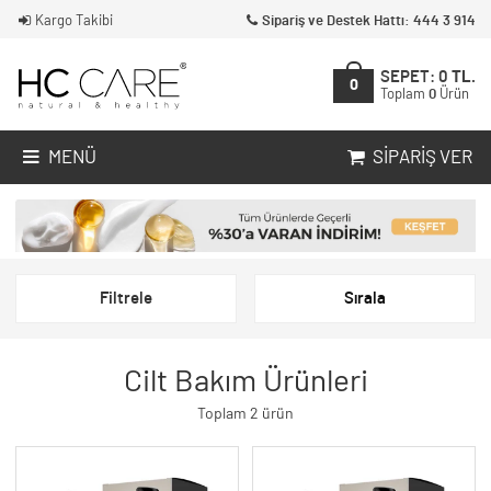
Kargo Takibi
Sipariş ve Destek Hattı: 444 3 914
SEPET:
0
TL.
0
Toplam
0
Ürün
MENÜ
SIPARIŞ VER
Filtrele
Sırala
Cilt Bakım Ürünleri
Toplam 2 ürün