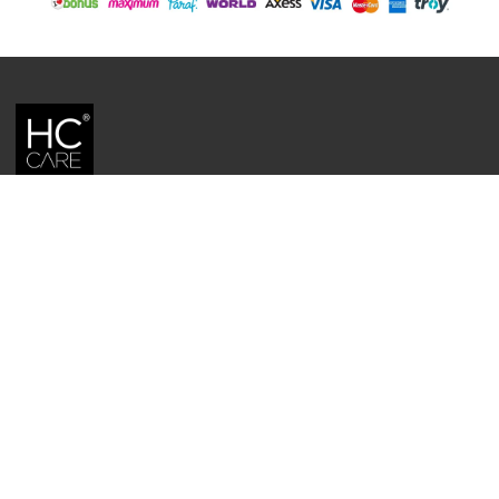
HC CARE, ERC BITKISEL KOZMETIK LABORATUVARLARI'NIN TESCILLI
MARKASIDIR.
YASAL UYARI: Sitede kullanılan yazı ve görseller, TURKTRUST A.Ş. zaman
damgası ile tescillenmiş, ayrıca DMCA tarafından koruma altına alınmıştır.
Üzerinde değişiklik yapılarak dahi kullanımı halinde herhangi bir uyarı
yapılmaksızın hukiki işlem başlatılacaktır.
İletişim
Gizlilik ve Güvenlik Politikası
Mesafeli Satış Sözleşmesi
İade ve Değişim Şartları
Teslimat Koşulları