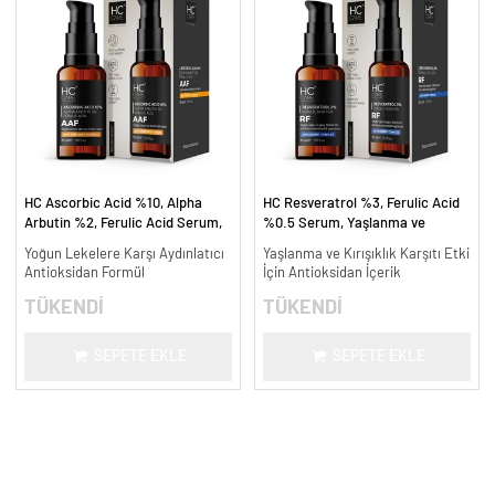
HC Ascorbic Acid %10, Alpha
HC Resveratrol %3, Ferulic Acid
Arbutin %2, Ferulic Acid Serum,
%0.5 Serum, Yaşlanma ve
Koyu ve Yoğun Leke Karşıtı - 30
Kırışıklık Karşıtı - 30 ml.
Yoğun Lekelere Karşı Aydınlatıcı
Yaşlanma ve Kırışıklık Karşıtı Etki
ml.
Antioksidan Formül
İçin Antioksidan İçerik
TÜKENDİ
TÜKENDİ
SEPETE EKLE
SEPETE EKLE