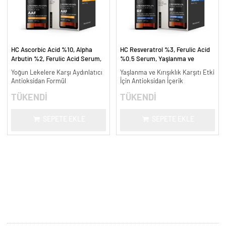
HC Ascorbic Acid %10, Alpha
HC Resveratrol %3, Ferulic Acid
Arbutin %2, Ferulic Acid Serum,
%0.5 Serum, Yaşlanma ve
Koyu ve Yoğun Leke Karşıtı - 30
Kırışıklık Karşıtı - 30 ml.
Yoğun Lekelere Karşı Aydınlatıcı
Yaşlanma ve Kırışıklık Karşıtı Etki
ml.
Antioksidan Formül
İçin Antioksidan İçerik
TÜKENDİ
TÜKENDİ
SEPETE EKLE
SEPETE EKLE