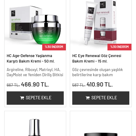
%30 İNDİRİM
%30 İNDİRİM
HC Age-Defense Yaşlanma
HC Eye Renewal Göz Çevresi
Karşıtı Bakım Kremi - 50 ml.
Bakım Kremi - 15 ml.
Argireline, Riboxyl, Matrixyl, HA,
Göz çevresinde oluşan yaşlılık
DayMoist ve Yeniden Diriliş Bitkisi
belirtilerine karşı bakım
466.90 TL.
410.90 TL.
667 TL.
587 TL.
SEPETE EKLE
SEPETE EKLE