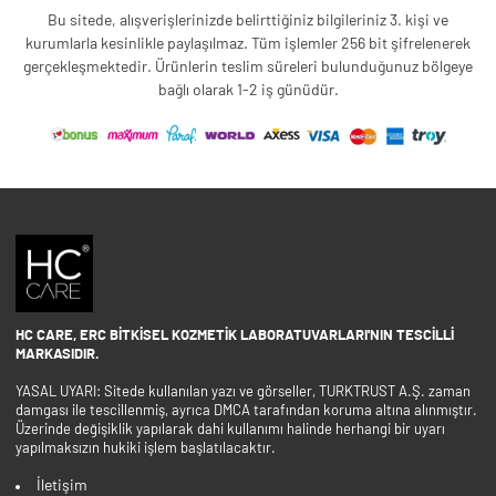
Bu sitede, alışverişlerinizde belirttiğiniz bilgileriniz 3. kişi ve
kurumlarla kesinlikle paylaşılmaz. Tüm işlemler 256 bit şifrelenerek
gerçekleşmektedir. Ürünlerin teslim süreleri bulunduğunuz bölgeye
bağlı olarak 1-2 iş günüdür.
HC CARE, ERC BITKISEL KOZMETIK LABORATUVARLARI'NIN TESCILLI
MARKASIDIR.
YASAL UYARI: Sitede kullanılan yazı ve görseller, TURKTRUST A.Ş. zaman
damgası ile tescillenmiş, ayrıca DMCA tarafından koruma altına alınmıştır.
Üzerinde değişiklik yapılarak dahi kullanımı halinde herhangi bir uyarı
yapılmaksızın hukiki işlem başlatılacaktır.
İletişim