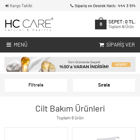
Kargo Takibi
Sipariş ve Destek Hattı: 444 3 914
SEPET:
0
TL.
0
Toplam
0
Ürün
MENÜ
SIPARIŞ VER
Filtrele
Sırala
Cilt Bakım Ürünleri
Toplam 6 ürün