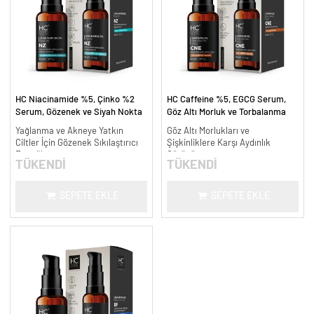
HC Niacinamide %5, Çinko %2
HC Caffeine %5, EGCG Serum,
Serum, Gözenek ve Siyah Nokta
Göz Altı Morluk ve Torbalanma
Oluşumunu Gidermeye Yardımcı -
Karşıtı - 30 ml.
Yağlanma ve Akneye Yatkın
Göz Altı Morlukları ve
30 ml.
Ciltler İçin Gözenek Sıkılaştırıcı
Şişkinliklere Karşı Aydınlık
Formül
Görünüm
TÜKENDİ
TÜKENDİ
SEPETE EKLE
SEPETE EKLE