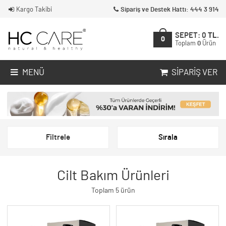
Kargo Takibi
Sipariş ve Destek Hattı: 444 3 914
SEPET:
0
TL.
0
Toplam
0
Ürün
MENÜ
SIPARIŞ VER
Filtrele
Sırala
Cilt Bakım Ürünleri
Toplam 5 ürün