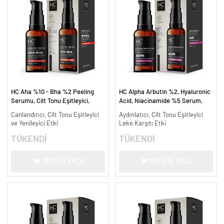
HC Aha %10 - Bha %2 Peeling
HC Alpha Arbutin %2, Hyaluronic
Serumu, Cilt Tonu Eşitleyici,
Acid, Niacinamide %5 Serum,
Canlandırıcı - 30 ml.
Leke Karşıtı ve Aydınlatıcı - 30
Canlandırıcı, Cilt Tonu Eşitleyici
Aydınlatıcı, Cilt Tonu Eşitleyici
ml.
ve Yenileyici Etki
Leke Karşıtı Etki
TÜKENDİ
TÜKENDİ
SEPETE EKLE
SEPETE EKLE