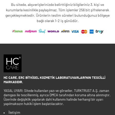
Bu sitede, alışverişlerinizde belirttiğiniz bilgileriniz 3. kişi ve
kurumlarla kesinlikle paylaşılmaz. Tüm işlemler 256 bit şifrelenerek
gerçekleşmektedir. Ürünlerin teslim süreleri bulunduğunuz bölgeye
bağlı olarak 1-2 iş günüdür.
HC CARE, ERC BITKISEL KOZMETIK LABORATUVARLARI'NIN TESCILLI
MARKASIDIR.
YASAL UYARI: Sitede kullanılan yazı ve görseller, TURKTRUST A.Ş. zaman
damgası ile tescillenmiş, ayrıca DMCA tarafından koruma altına alınmıştır.
Üzerinde değişiklik yapılarak dahi kullanımı halinde herhangi bir uyarı
yapılmaksızın hukiki işlem başlatılacaktır.
İletişim