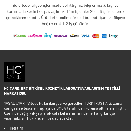
Bu sitede, alışverişlerinizde belirttiğiniz bilgileriniz 3. kişi ve
kurumlarla kesinlikle paylaşılmaz. Tüm işlemler 256 bit şifrelenerek
gerçekleşmektedir. Ürünlerin teslim süreleri bulunduğunuz bölgeye
bağlı olarak 1-2 iş günüdür.
HC CARE, ERC BITKISEL KOZMETIK LABORATUVARLARI'NIN TESCILLI
MARKASIDIR.
YASAL UYARI: Sitede kullanılan yazı ve görseller, TURKTRUST A.Ş. zaman
damgası ile tescillenmiş, ayrıca DMCA tarafından koruma altına alınmıştır.
Üzerinde değişiklik yapılarak dahi kullanımı halinde herhangi bir uyarı
yapılmaksızın hukiki işlem başlatılacaktır.
İletişim