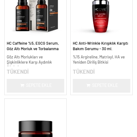
HC Caffeine %5, EGCG Serum,
HC Anti-Wrinkle Kırışıklık Karşıtı
Göz Altı Morluk ve Torbalanma
Bakım Serumu - 30 ml.
Karşıtı - 30 ml.
Göz Altı Morlukları ve
%15 Argireline, Matrixyl, HA ve
Şişkinliklere Karşı Aydınlık
Yeniden Diriliş Bitkisi
Görünüm
TÜKENDİ
TÜKENDİ
SEPETE EKLE
SEPETE EKLE