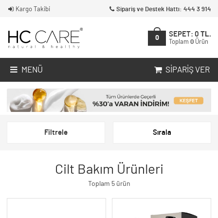
Kargo Takibi
Sipariş ve Destek Hattı: 444 3 914
SEPET:
0
TL.
0
Toplam
0
Ürün
MENÜ
SIPARIŞ VER
Filtrele
Sırala
Cilt Bakım Ürünleri
Toplam 5 ürün