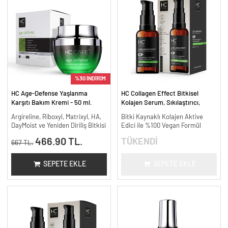
%30 İNDİRİM
HC Age-Defense Yaşlanma
HC Collagen Effect Bitkisel
Karşıtı Bakım Kremi - 50 ml.
Kolajen Serum, Sıkılaştırıcı,
Yaşlanma Karşıtı - 30 ml.
Argireline, Riboxyl, Matrixyl, HA,
Bitki Kaynaklı Kolajen Aktive
DayMoist ve Yeniden Diriliş Bitkisi
Edici ile %100 Vegan Formül
466.90 TL.
TÜKENDİ
667 TL.
SEPETE EKLE
SEPETE EKLE