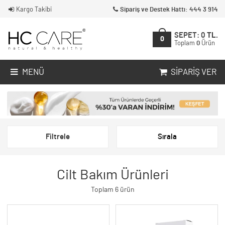
Kargo Takibi
Sipariş ve Destek Hattı: 444 3 914
SEPET:
0
TL.
0
Toplam
0
Ürün
MENÜ
SIPARIŞ VER
Filtrele
Sırala
Cilt Bakım Ürünleri
Toplam 6 ürün