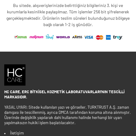
Bu sitede, alışverişlerinizde belirttiğiniz bilgileriniz 3. kişi ve
kurumlarla kesinlikle paylaşılmaz. Tüm işlemler 256 bit şifrelenerek
gerçekleşmektedir. Ürünlerin teslim süreleri bulunduğunuz bölgeye
bağlı olarak 1-2 iş günüdür.
HC CARE, ERC BITKISEL KOZMETIK LABORATUVARLARI'NIN TESCILLI
MARKASIDIR.
YASAL UYARI: Sitede kullanılan yazı ve görseller, TURKTRUST A.Ş. zaman
damgası ile tescillenmiş, ayrıca DMCA tarafından koruma altına alınmıştır.
Üzerinde değişiklik yapılarak dahi kullanımı halinde herhangi bir uyarı
yapılmaksızın hukiki işlem başlatılacaktır.
İletişim