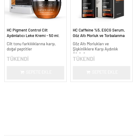
HC Pigment Control Cilt
HC Caffeine %5, EGCG Serum,
Aydınlatıcı Leke Kremi - 50 ml.
Göz Altı Morluk ve Torbalanma
Karşıtı - 30 ml.
Cilt tonu farklılıklarına karşı,
Göz Altı Morlukları ve
doğal peptitler
Şişkinliklere Karşı Aydınlık
Görünüm
TÜKENDİ
TÜKENDİ
SEPETE EKLE
SEPETE EKLE