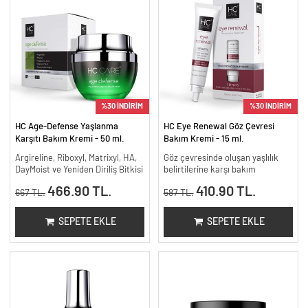
%30 İNDİRİM
%30 İNDİRİM
HC Age-Defense Yaşlanma
HC Eye Renewal Göz Çevresi
Karşıtı Bakım Kremi - 50 ml.
Bakım Kremi - 15 ml.
Argireline, Riboxyl, Matrixyl, HA,
Göz çevresinde oluşan yaşlılık
DayMoist ve Yeniden Diriliş Bitkisi
belirtilerine karşı bakım
466.90 TL.
410.90 TL.
667 TL.
587 TL.
SEPETE EKLE
SEPETE EKLE