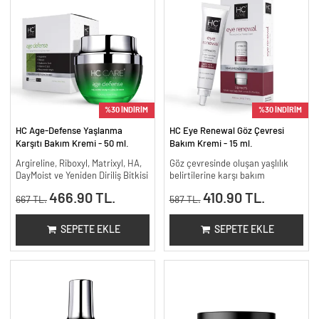
%30 İNDİRİM
%30 İNDİRİM
HC Age-Defense Yaşlanma
HC Eye Renewal Göz Çevresi
Karşıtı Bakım Kremi - 50 ml.
Bakım Kremi - 15 ml.
Argireline, Riboxyl, Matrixyl, HA,
Göz çevresinde oluşan yaşlılık
DayMoist ve Yeniden Diriliş Bitkisi
belirtilerine karşı bakım
466.90 TL.
410.90 TL.
667 TL.
587 TL.
SEPETE EKLE
SEPETE EKLE