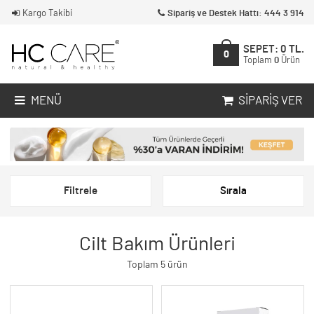
Kargo Takibi
Sipariş ve Destek Hattı: 444 3 914
SEPET:
0
TL.
0
Toplam
0
Ürün
MENÜ
SIPARIŞ VER
Filtrele
Sırala
Cilt Bakım Ürünleri
Toplam 5 ürün