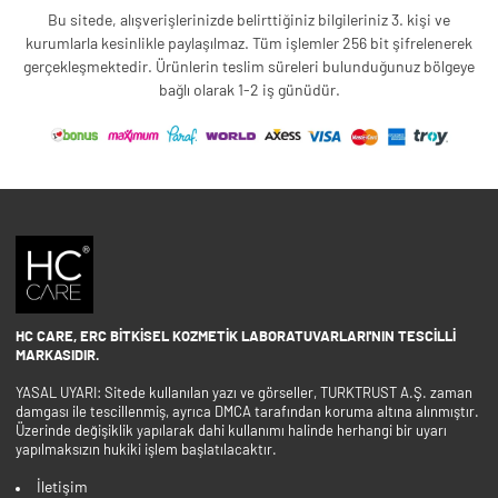
Bu sitede, alışverişlerinizde belirttiğiniz bilgileriniz 3. kişi ve
kurumlarla kesinlikle paylaşılmaz. Tüm işlemler 256 bit şifrelenerek
gerçekleşmektedir. Ürünlerin teslim süreleri bulunduğunuz bölgeye
bağlı olarak 1-2 iş günüdür.
HC CARE, ERC BITKISEL KOZMETIK LABORATUVARLARI'NIN TESCILLI
MARKASIDIR.
YASAL UYARI: Sitede kullanılan yazı ve görseller, TURKTRUST A.Ş. zaman
damgası ile tescillenmiş, ayrıca DMCA tarafından koruma altına alınmıştır.
Üzerinde değişiklik yapılarak dahi kullanımı halinde herhangi bir uyarı
yapılmaksızın hukiki işlem başlatılacaktır.
İletişim