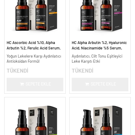
HC Ascorbic Acid %10, Alpha
HC Alpha Arbutin %2, Hyaluronic
Arbutin %2, Ferulic Acid Serum,
Acid, Niacinamide %5 Serum,
Koyu ve Yoğun Leke Karşıtı - 30
Leke Karşıtı ve Aydınlatıcı - 30
Yoğun Lekelere Karşı Aydınlatıcı
Aydınlatıcı, Cilt Tonu Eşitleyici
ml.
ml.
Antioksidan Formül
Leke Karşıtı Etki
TÜKENDİ
TÜKENDİ
SEPETE EKLE
SEPETE EKLE