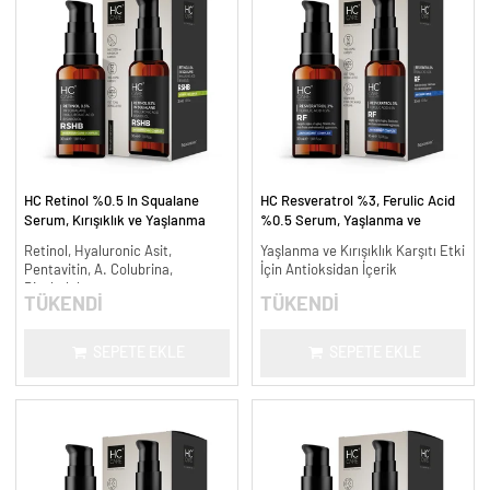
HC Retinol %0.5 In Squalane
HC Resveratrol %3, Ferulic Acid
Serum, Kırışıklık ve Yaşlanma
%0.5 Serum, Yaşlanma ve
Karşıtı - 30 ml.
Kırışıklık Karşıtı - 30 ml.
Retinol, Hyaluronic Asit,
Yaşlanma ve Kırışıklık Karşıtı Etki
Pentavitin, A. Colubrina,
İçin Antioksidan İçerik
Bisabolol
TÜKENDİ
TÜKENDİ
SEPETE EKLE
SEPETE EKLE