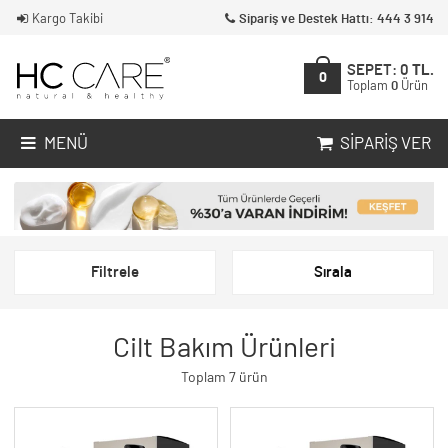
Kargo Takibi
Sipariş ve Destek Hattı: 444 3 914
SEPET:
0
TL.
0
Toplam
0
Ürün
MENÜ
SIPARIŞ VER
Filtrele
Sırala
Cilt Bakım Ürünleri
Toplam 7 ürün