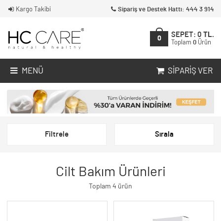
Kargo Takibi
Sipariş ve Destek Hattı: 444 3 914
SEPET:
0
TL.
0
Toplam
0
Ürün
MENÜ
SIPARIŞ VER
Filtrele
Sırala
Cilt Bakım Ürünleri
Toplam 4 ürün