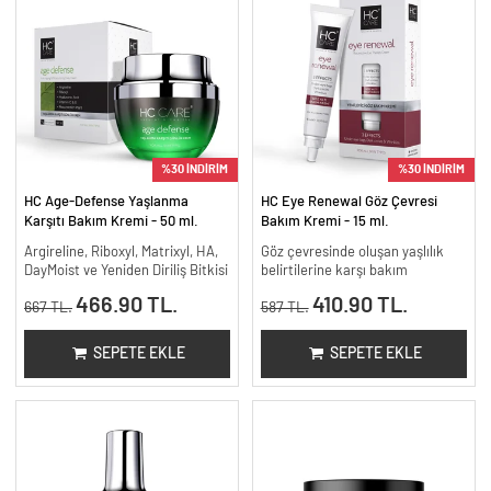
%30 İNDİRİM
%30 İNDİRİM
HC Age-Defense Yaşlanma
HC Eye Renewal Göz Çevresi
Karşıtı Bakım Kremi - 50 ml.
Bakım Kremi - 15 ml.
Argireline, Riboxyl, Matrixyl, HA,
Göz çevresinde oluşan yaşlılık
DayMoist ve Yeniden Diriliş Bitkisi
belirtilerine karşı bakım
466.90 TL.
410.90 TL.
667 TL.
587 TL.
SEPETE EKLE
SEPETE EKLE