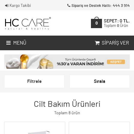
Kargo Takibi
Sipariş ve Destek Hattı: 444 3 914
SEPET:
0
TL.
0
Toplam
0
Ürün
MENÜ
SIPARIŞ VER
Filtrele
Sırala
Cilt Bakım Ürünleri
Toplam 8 ürün