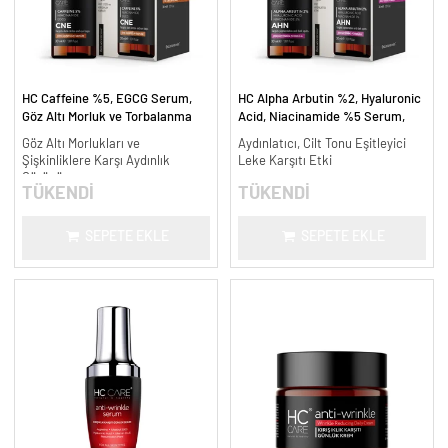
HC Caffeine %5, EGCG Serum,
HC Alpha Arbutin %2, Hyaluronic
Göz Altı Morluk ve Torbalanma
Acid, Niacinamide %5 Serum,
Karşıtı - 30 ml.
Leke Karşıtı ve Aydınlatıcı - 30
Göz Altı Morlukları ve
Aydınlatıcı, Cilt Tonu Eşitleyici
ml.
Şişkinliklere Karşı Aydınlık
Leke Karşıtı Etki
Görünüm
TÜKENDİ
TÜKENDİ
SEPETE EKLE
SEPETE EKLE