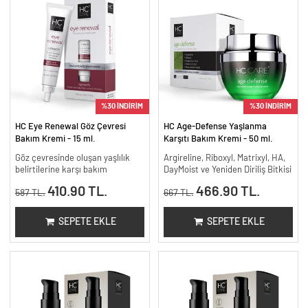
%30 İNDİRİM
%30 İNDİRİM
HC Eye Renewal Göz Çevresi
HC Age-Defense Yaşlanma
Bakım Kremi - 15 ml.
Karşıtı Bakım Kremi - 50 ml.
Göz çevresinde oluşan yaşlılık
Argireline, Riboxyl, Matrixyl, HA,
belirtilerine karşı bakım
DayMoist ve Yeniden Diriliş Bitkisi
410.90 TL.
466.90 TL.
587 TL.
667 TL.
SEPETE EKLE
SEPETE EKLE