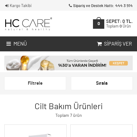
Kargo Takibi
Sipariş ve Destek Hattı: 444 3 914
SEPET:
0
TL.
0
Toplam
0
Ürün
MENÜ
SIPARIŞ VER
Filtrele
Sırala
Cilt Bakım Ürünleri
Toplam 7 ürün