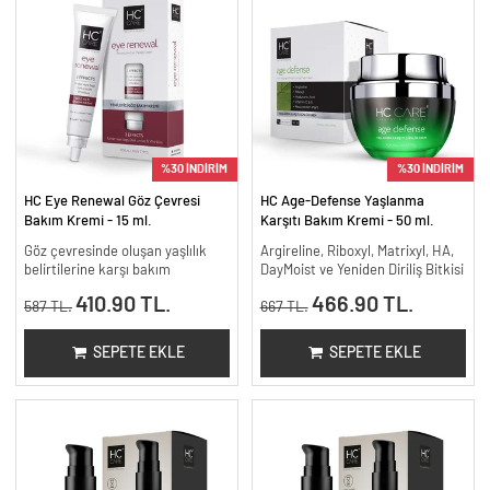
%30 İNDİRİM
%30 İNDİRİM
HC Eye Renewal Göz Çevresi
HC Age-Defense Yaşlanma
Bakım Kremi - 15 ml.
Karşıtı Bakım Kremi - 50 ml.
Göz çevresinde oluşan yaşlılık
Argireline, Riboxyl, Matrixyl, HA,
belirtilerine karşı bakım
DayMoist ve Yeniden Diriliş Bitkisi
410.90 TL.
466.90 TL.
587 TL.
667 TL.
SEPETE EKLE
SEPETE EKLE