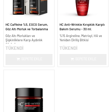
HC Caffeine %5, EGCG Serum,
HC Anti-Wrinkle Kırışıklık Karşıtı
Göz Altı Morluk ve Torbalanma
Bakım Serumu - 30 ml.
Karşıtı - 30 ml.
Göz Altı Morlukları ve
%15 Argireline, Matrixyl, HA ve
Şişkinliklere Karşı Aydınlık
Yeniden Diriliş Bitkisi
Görünüm
TÜKENDİ
TÜKENDİ
SEPETE EKLE
SEPETE EKLE