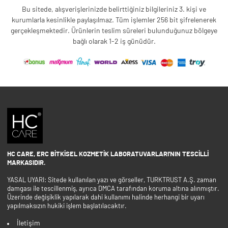
Bu sitede, alışverişlerinizde belirttiğiniz bilgileriniz 3. kişi ve
kurumlarla kesinlikle paylaşılmaz. Tüm işlemler 256 bit şifrelenerek
gerçekleşmektedir. Ürünlerin teslim süreleri bulunduğunuz bölgeye
bağlı olarak 1-2 iş günüdür.
HC CARE, ERC BITKISEL KOZMETIK LABORATUVARLARI'NIN TESCILLI
MARKASIDIR.
YASAL UYARI: Sitede kullanılan yazı ve görseller, TURKTRUST A.Ş. zaman
damgası ile tescillenmiş, ayrıca DMCA tarafından koruma altına alınmıştır.
Üzerinde değişiklik yapılarak dahi kullanımı halinde herhangi bir uyarı
yapılmaksızın hukiki işlem başlatılacaktır.
İletişim