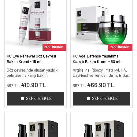
%30 İNDİRİM
%30 İNDİRİM
HC Eye Renewal Göz Çevresi
HC Age-Defense Yaşlanma
Bakım Kremi - 15 ml.
Karşıtı Bakım Kremi - 50 ml.
Göz çevresinde oluşan yaşlılık
Argireline, Riboxyl, Matrixyl, HA,
belirtilerine karşı bakım
DayMoist ve Yeniden Diriliş Bitkisi
410.90 TL.
466.90 TL.
587 TL.
667 TL.
SEPETE EKLE
SEPETE EKLE