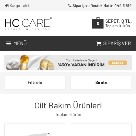
Kargo Takibi
Sipariş ve Destek Hattı: 444 3 914
SEPET:
0
TL.
0
Toplam
0
Ürün
MENÜ
SIPARIŞ VER
Filtrele
Sırala
Cilt Bakım Ürünleri
Toplam 6 ürün