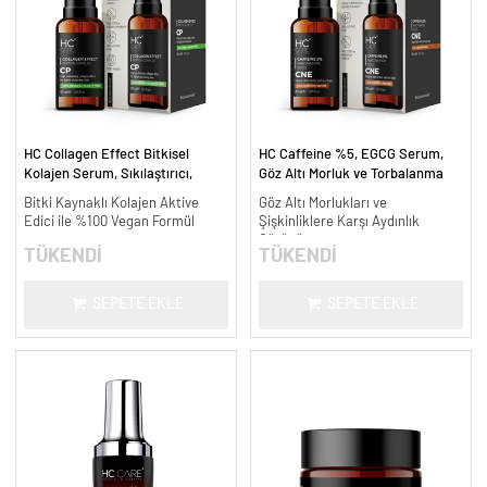
HC Collagen Effect Bitkisel
HC Caffeine %5, EGCG Serum,
Kolajen Serum, Sıkılaştırıcı,
Göz Altı Morluk ve Torbalanma
Yaşlanma Karşıtı - 30 ml.
Karşıtı - 30 ml.
Bitki Kaynaklı Kolajen Aktive
Göz Altı Morlukları ve
Edici ile %100 Vegan Formül
Şişkinliklere Karşı Aydınlık
Görünüm
TÜKENDİ
TÜKENDİ
SEPETE EKLE
SEPETE EKLE