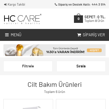
Kargo Takibi
Sipariş ve Destek Hattı: 444 3 914
SEPET:
0
TL.
0
Toplam
0
Ürün
MENÜ
SIPARIŞ VER
Filtrele
Sırala
Cilt Bakım Ürünleri
Toplam 6 ürün