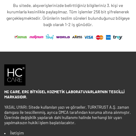
Bu sitede, alışverişlerinizde belirttiğiniz bilgileriniz 3. kişi ve
kurumlarla kesinlikle paylaşılmaz. Tüm işlemler 256 bit şifrelenerek
gerçekleşmektedir. Ürünlerin teslim süreleri bulunduğunuz bölgeye
bağlı olarak 1-2 iş günüdür.
HC CARE, ERC BITKISEL KOZMETIK LABORATUVARLARI'NIN TESCILLI
MARKASIDIR.
YASAL UYARI: Sitede kullanılan yazı ve görseller, TURKTRUST A.Ş. zaman
damgası ile tescillenmiş, ayrıca DMCA tarafından koruma altına alınmıştır.
Üzerinde değişiklik yapılarak dahi kullanımı halinde herhangi bir uyarı
yapılmaksızın hukiki işlem başlatılacaktır.
İletişim