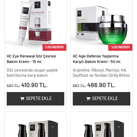
%30 İNDİRİM
%30 İNDİRİM
HC Eye Renewal Göz Çevresi
HC Age-Defense Yaşlanma
Bakım Kremi - 15 ml.
Karşıtı Bakım Kremi - 50 ml.
Göz çevresinde oluşan yaşlılık
Argireline, Riboxyl, Matrixyl, HA,
belirtilerine karşı bakım
DayMoist ve Yeniden Diriliş Bitkisi
410.90 TL.
466.90 TL.
587 TL.
667 TL.
SEPETE EKLE
SEPETE EKLE