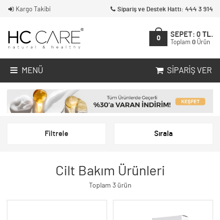
Kargo Takibi
Sipariş ve Destek Hattı: 444 3 914
SEPET:
0
TL.
0
Toplam
0
Ürün
MENÜ
SIPARIŞ VER
Filtrele
Sırala
Cilt Bakım Ürünleri
Toplam 3 ürün