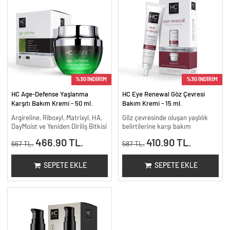
%30 İNDİRİM
%30 İNDİRİM
HC Age-Defense Yaşlanma
HC Eye Renewal Göz Çevresi
Karşıtı Bakım Kremi - 50 ml.
Bakım Kremi - 15 ml.
Argireline, Riboxyl, Matrixyl, HA,
Göz çevresinde oluşan yaşlılık
DayMoist ve Yeniden Diriliş Bitkisi
belirtilerine karşı bakım
466.90 TL.
410.90 TL.
667 TL.
587 TL.
SEPETE EKLE
SEPETE EKLE