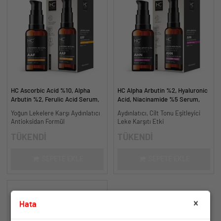
HC Ascorbic Acid %10, Alpha
HC Alpha Arbutin %2, Hyaluronic
Arbutin %2, Ferulic Acid Serum,
Acid, Niacinamide %5 Serum,
Koyu ve Yoğun Leke Karşıtı - 30
Leke Karşıtı ve Aydınlatıcı - 30
Yoğun Lekelere Karşı Aydınlatıcı
Aydınlatıcı, Cilt Tonu Eşitleyici
ml.
ml.
Antioksidan Formül
Leke Karşıtı Etki
TÜKENDİ
TÜKENDİ
SEPETE EKLE
SEPETE EKLE
Hata