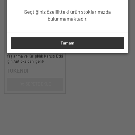
Seçtiğiniz özellikteki ürün stoklarımızda
bulunmamaktadır.
HC Resveratrol %3, Ferulic Acid
Tamam
%0.5 Serum, Yaşlanma ve
Kırışıklık Karşıtı - 30 ml.
Yaşlanma ve Kırışıklık Karşıtı Etki
İçin Antioksidan İçerik
TÜKENDİ
SEPETE EKLE