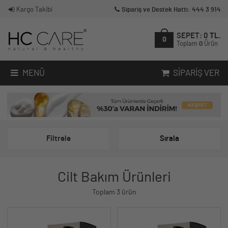
Kargo Takibi
Sipariş ve Destek Hattı: 444 3 914
SEPET:
0
TL.
0
Toplam
0
Ürün
MENÜ
SIPARIŞ VER
Filtrele
Sırala
Cilt Bakım Ürünleri
Toplam 3 ürün