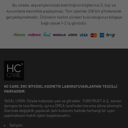
Bu sitede, alışverişlerinizde belirttiğiniz bilgileriniz 3. kişi ve
kurumlarla kesinlikle paylaşılmaz. Tüm işlemler 256 bit şifrelenerek
gerçekleşmektedir. Ürünlerin teslim süreleri bulunduğunuz bölgeye
bağlı olarak 1-2 iş günüdür.
HC CARE, ERC BITKISEL KOZMETIK LABORATUVARLARI'NIN TESCILLI
MARKASIDIR.
YASAL UYARI: Sitede kullanılan yazı ve görseller, TURKTRUST A.Ş. zaman
damgası ile tescillenmiş, ayrıca DMCA tarafından koruma altına alınmıştır.
Üzerinde değişiklik yapılarak dahi kullanımı halinde herhangi bir uyarı
yapılmaksızın hukiki işlem başlatılacaktır.
İletişim