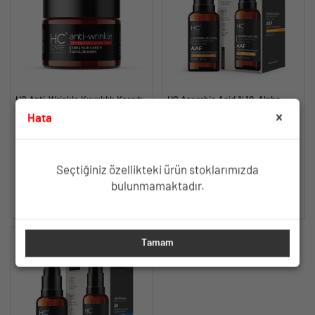
HC Anti-Wrinkle Kırışıklık Karşıtı
HC Ascorbic Acid %10, Alpha
Bakım Kremi - 50 ml.
Arbutin %2, Ferulic Acid Serum,
Hata
Koyu ve Yoğun Leke Karşıtı - 30
%10 Argireline, Matrixyl, HA ve
Yoğun Lekelere Karşı Aydınlatıcı
ml.
Yeniden Diriliş Bitkisi
Antioksidan Formül
TÜKENDİ
TÜKENDİ
Seçtiğiniz özellikteki ürün stoklarımızda
bulunmamaktadır.
SEPETE EKLE
SEPETE EKLE
Tamam