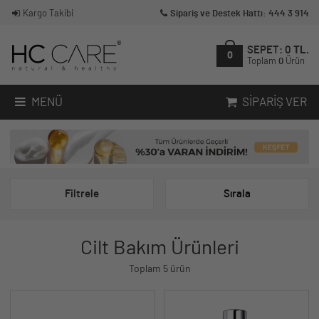
Kargo Takibi
Sipariş ve Destek Hattı: 444 3 914
SEPET:
0
TL.
0
Toplam
0
Ürün
MENÜ
SIPARIŞ VER
Filtrele
Sırala
Cilt Bakım Ürünleri
Toplam 5 ürün