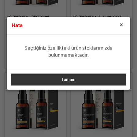
HC Retinol %1 Cilt Bakım
HC Retinol %0.5 In Squalane
Serumu, Kırışıklık ve Yaşlanma
Serum, Kırışıklık ve Yaşlanma
Hata
Karşıtı - 30 ml.
Karşıtı - 30 ml.
Retinol, Hyaluronic Asit,
Retinol, Hyaluronic Asit,
Pentavitin, A. Colubrina,
Pentavitin, A. Colubrina,
Bisabolol
Bisabolol
TÜKENDİ
TÜKENDİ
Seçtiğiniz özellikteki ürün stoklarımızda
bulunmamaktadır.
SEPETE EKLE
SEPETE EKLE
Tamam