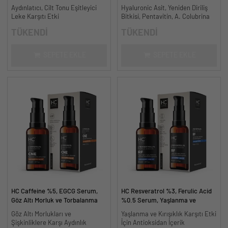
Leke Karşıtı ve Aydınlatıcı - 30
ml.
Aydınlatıcı, Cilt Tonu Eşitleyici
Hyaluronic Asit, Yeniden Diriliş
ml.
Leke Karşıtı Etki
Bitkisi, Pentavitin, A. Colubrina
TÜKENDİ
TÜKENDİ
SEPETE EKLE
SEPETE EKLE
HC Caffeine %5, EGCG Serum,
HC Resveratrol %3, Ferulic Acid
Göz Altı Morluk ve Torbalanma
%0.5 Serum, Yaşlanma ve
Karşıtı - 30 ml.
Kırışıklık Karşıtı - 30 ml.
Göz Altı Morlukları ve
Yaşlanma ve Kırışıklık Karşıtı Etki
Şişkinliklere Karşı Aydınlık
İçin Antioksidan İçerik