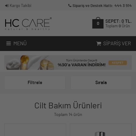
Kargo Takibi
Sipariş ve Destek Hattı: 444 3 914
SEPET:
0
TL.
0
Toplam
0
Ürün
MENÜ
SIPARIŞ VER
Filtrele
Sırala
Cilt Bakım Ürünleri
Toplam 14 ürün