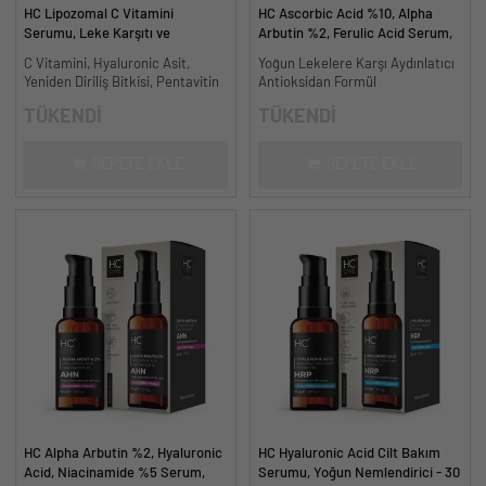
HC Lipozomal C Vitamini
HC Ascorbic Acid %10, Alpha
Serumu, Leke Karşıtı ve
Arbutin %2, Ferulic Acid Serum,
Aydınlatıcı - 30 ml.
Koyu ve Yoğun Leke Karşıtı - 30
C Vitamini, Hyaluronic Asit,
Yoğun Lekelere Karşı Aydınlatıcı
ml.
Yeniden Diriliş Bitkisi, Pentavitin
Antioksidan Formül
TÜKENDİ
TÜKENDİ
SEPETE EKLE
SEPETE EKLE
HC Alpha Arbutin %2, Hyaluronic
HC Hyaluronic Acid Cilt Bakım
Acid, Niacinamide %5 Serum,
Serumu, Yoğun Nemlendirici - 30