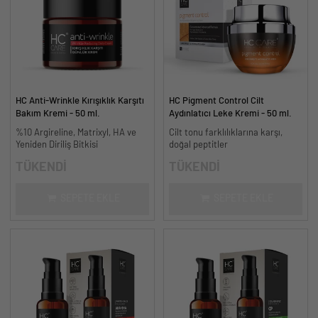
HC Anti-Wrinkle Kırışıklık Karşıtı
HC Pigment Control Cilt
Bakım Kremi - 50 ml.
Aydınlatıcı Leke Kremi - 50 ml.
%10 Argireline, Matrixyl, HA ve
Cilt tonu farklılıklarına karşı,
Yeniden Diriliş Bitkisi
doğal peptitler
TÜKENDİ
TÜKENDİ
SEPETE EKLE
SEPETE EKLE