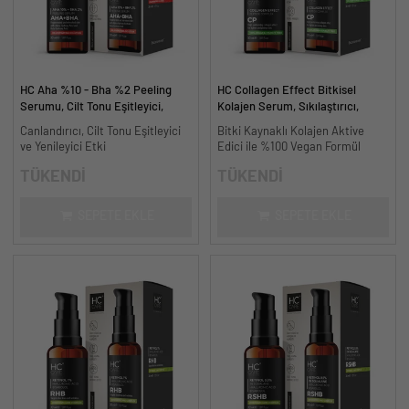
HC Aha %10 - Bha %2 Peeling
HC Collagen Effect Bitkisel
Serumu, Cilt Tonu Eşitleyici,
Kolajen Serum, Sıkılaştırıcı,
Canlandırıcı - 30 ml.
Yaşlanma Karşıtı - 30 ml.
Canlandırıcı, Cilt Tonu Eşitleyici
Bitki Kaynaklı Kolajen Aktive
ve Yenileyici Etki
Edici ile %100 Vegan Formül
TÜKENDİ
TÜKENDİ
SEPETE EKLE
SEPETE EKLE