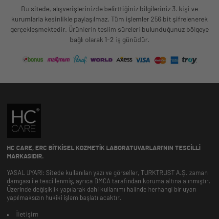
Bu sitede, alışverişlerinizde belirttiğiniz bilgileriniz 3. kişi ve
kurumlarla kesinlikle paylaşılmaz. Tüm işlemler 256 bit şifrelenerek
gerçekleşmektedir. Ürünlerin teslim süreleri bulunduğunuz bölgeye
bağlı olarak 1-2 iş günüdür.
HC CARE, ERC BITKISEL KOZMETIK LABORATUVARLARI'NIN TESCILLI
MARKASIDIR.
YASAL UYARI: Sitede kullanılan yazı ve görseller, TURKTRUST A.Ş. zaman
damgası ile tescillenmiş, ayrıca DMCA tarafından koruma altına alınmıştır.
Üzerinde değişiklik yapılarak dahi kullanımı halinde herhangi bir uyarı
yapılmaksızın hukiki işlem başlatılacaktır.
İletişim