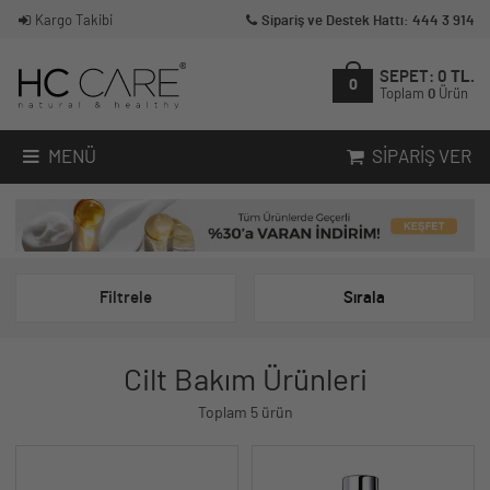
Kargo Takibi
Sipariş ve Destek Hattı: 444 3 914
SEPET:
0
TL.
0
Toplam
0
Ürün
MENÜ
SIPARIŞ VER
Filtrele
Sırala
Cilt Bakım Ürünleri
Toplam 5 ürün