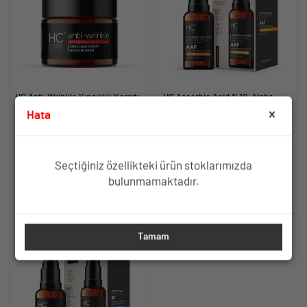
HC Anti-Wrinkle Kırışıklık Karşıtı
HC Ascorbic Acid %10, Alpha
Bakım Kremi - 50 ml.
Arbutin %2, Ferulic Acid Serum,
Hata
Koyu ve Yoğun Leke Karşıtı - 30
%10 Argireline, Matrixyl, HA ve
Yoğun Lekelere Karşı Aydınlatıcı
ml.
Yeniden Diriliş Bitkisi
Antioksidan Formül
TÜKENDİ
TÜKENDİ
Seçtiğiniz özellikteki ürün stoklarımızda
bulunmamaktadır.
SEPETE EKLE
SEPETE EKLE
Tamam