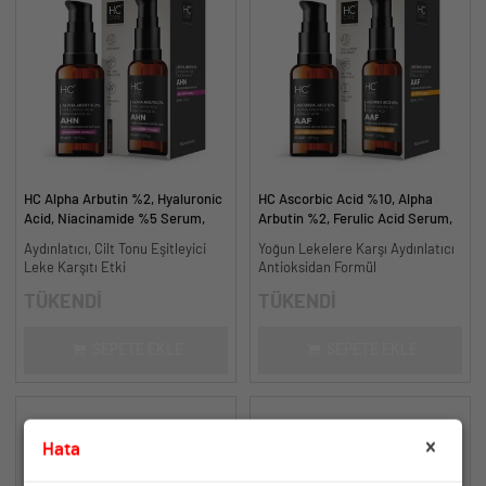
HC Alpha Arbutin %2, Hyaluronic
HC Ascorbic Acid %10, Alpha
Acid, Niacinamide %5 Serum,
Arbutin %2, Ferulic Acid Serum,
Leke Karşıtı ve Aydınlatıcı - 30
Koyu ve Yoğun Leke Karşıtı - 30
Aydınlatıcı, Cilt Tonu Eşitleyici
Yoğun Lekelere Karşı Aydınlatıcı
ml.
ml.
Leke Karşıtı Etki
Antioksidan Formül
TÜKENDİ
TÜKENDİ
SEPETE EKLE
SEPETE EKLE
Hata