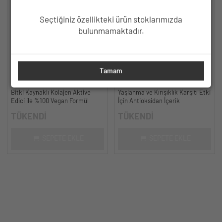
Seçtiğiniz özellikteki ürün stoklarımızda
bulunmamaktadır.
HC Collagen Effect Bitkisel
HC Resveratrol %3, Ferulic Acid
Tamam
Kolajen Serum, Sıkılaştırıcı,
%0.5 Serum, Yaşlanma ve
Yaşlanma Karşıtı - 30 ml.
Kırışıklık Karşıtı - 30 ml.
Bitki Kaynaklı Kolajen Aktive
Yaşlanma ve Kırışıklık Karşıtı Etki
Edici ile %100 Vegan Formül
İçin Antioksidan İçerik
TÜKENDİ
TÜKENDİ
SEPETE EKLE
SEPETE EKLE