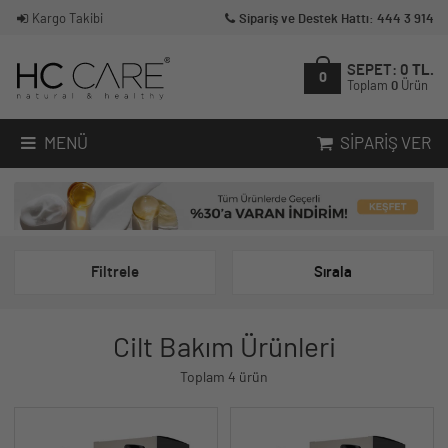
Kargo Takibi
Sipariş ve Destek Hattı: 444 3 914
SEPET:
0
TL.
0
Toplam
0
Ürün
MENÜ
SIPARIŞ VER
Filtrele
Sırala
Cilt Bakım Ürünleri
Toplam 4 ürün