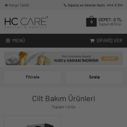
Kargo Takibi
Sipariş ve Destek Hattı: 444 3 914
SEPET:
0
TL.
0
Toplam
0
Ürün
MENÜ
SIPARIŞ VER
Filtrele
Sırala
Cilt Bakım Ürünleri
Toplam 1 ürün