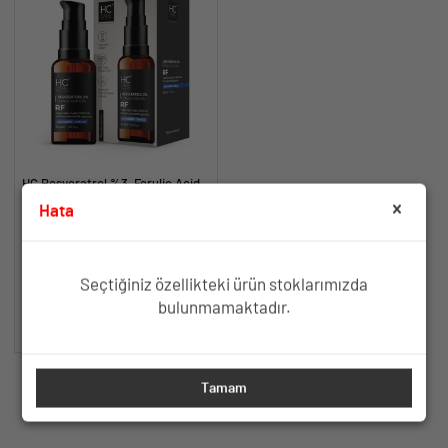
HC Resveratrol %3, Ferulic Acid
%0.5 Serum, Yaşlanma ve
Hata
Kırışıklık Karşıtı - 30 ml.
Yaşlanma ve Kırışıklık Karşıtı Etki
İçin Antioksidan İçerik
TÜKENDİ
Seçtiğiniz özellikteki ürün stoklarımızda
bulunmamaktadır.
SEPETE EKLE
Tamam