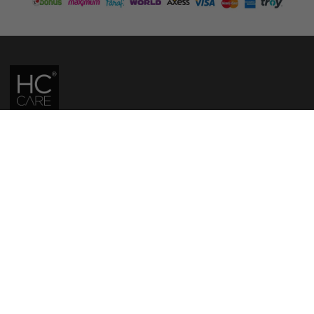
HC CARE, ERC BITKISEL KOZMETIK LABORATUVARLARI'NIN TESCILLI
MARKASIDIR.
YASAL UYARI: Sitede kullanılan yazı ve görseller, TURKTRUST A.Ş. zaman
damgası ile tescillenmiş, ayrıca DMCA tarafından koruma altına alınmıştır.
Üzerinde değişiklik yapılarak dahi kullanımı halinde herhangi bir uyarı
yapılmaksızın hukiki işlem başlatılacaktır.
İletişim
Gizlilik ve Güvenlik Politikası
Mesafeli Satış Sözleşmesi
İade ve Değişim Şartları
Teslimat Koşulları