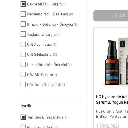
Çevresel Etki Karşıtı
(1)
Nemlendirici - Besleyici
(6)
Çok Sa
Kırışıklık Giderici - Önleyici
(5)
Yaşlanma Karşıtı
(4)
Cilt Aydınlatıcı
(3)
Cilt Sıkılaştırıcı
(3)
Leke Giderici - Önleyici
(2)
Göz Altı Bakımı
(1)
Cilt Tonu Dengeleyici
(1)
HC Hyaluronic Aci
Serumu, Yoğun Nem
İçerik
ml.
Hyaluronic Asit, Ye
Bitkisi, Pentavitin
Yeniden Diriliş Bitkisi
(1)
TÜKENDİ
Hyaluronik Asit
(2)