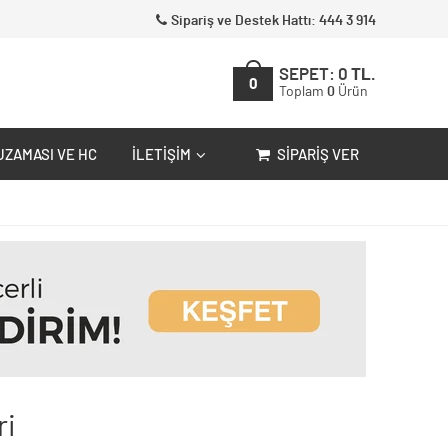
Sipariş ve Destek Hattı: 444 3 914
SEPET:
0
TL.
0
Toplam
0
Ürün
UZAMASI VE HC
İLETIŞIM
SIPARIŞ VER
ri