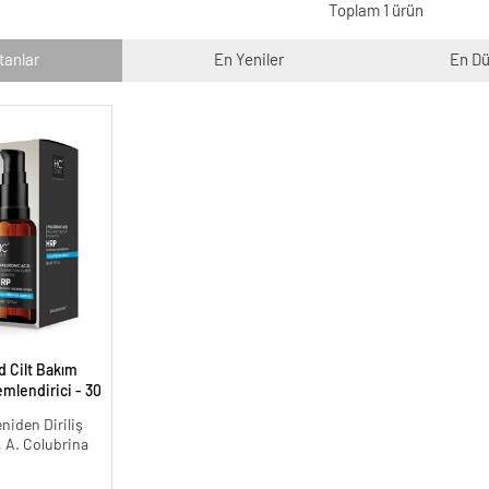
Toplam 1 ürün
tanlar
En Yeniler
En Dü
d Cilt Bakım
lendirici - 30
niden Diriliş
, A. Colubrina