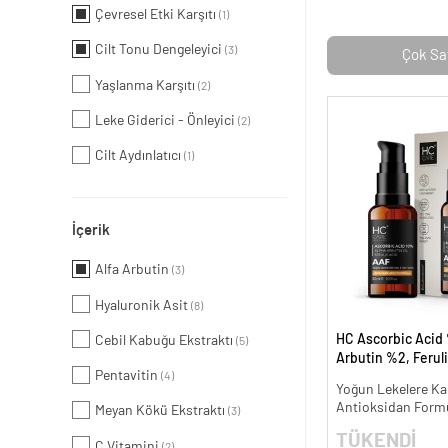
Çevresel Etki Karşıtı
(1)
Cilt Tonu Dengeleyici
(3)
Çok Sa
Yaşlanma Karşıtı
(2)
Leke Giderici - Önleyici
(2)
Cilt Aydınlatıcı
(1)
İçerik
Alfa Arbutin
(3)
Hyaluronik Asit
(8)
HC Ascorbic Acid 
Cebil Kabuğu Ekstraktı
(5)
Arbutin %2, Ferul
Pentavitin
(4)
Koyu ve Yoğun Lek
Yoğun Lekelere Kar
ml.
Antioksidan Form
Meyan Kökü Ekstraktı
(3)
TÜKENDİ
C Vitamini
(2)