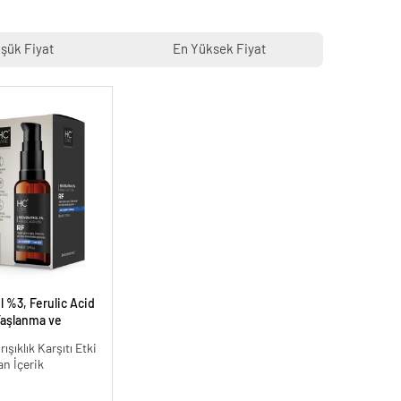
şük Fiyat
En Yüksek Fiyat
 %3, Ferulic Acid
aşlanma ve
ı - 30 ml.
ışıklık Karşıtı Etki
an İçerik