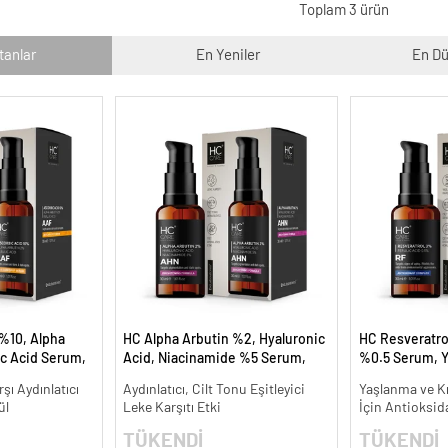
Toplam 3 ürün
tanlar
En Yeniler
En Dü
%10, Alpha
HC Alpha Arbutin %2, Hyaluronic
HC Resveratrol
ic Acid Serum,
Acid, Niacinamide %5 Serum,
%0.5 Serum, Y
e Karşıtı - 30
Leke Karşıtı ve Aydınlatıcı - 30 ml.
Kırışıklık Karşıt
şı Aydınlatıcı
Aydınlatıcı, Cilt Tonu Eşitleyici
Yaşlanma ve Kır
ül
Leke Karşıtı Etki
İçin Antioksid
TÜKENDİ
TÜKENDİ