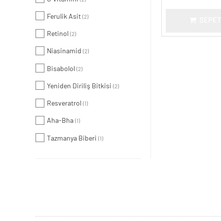
Ferulik Asit
(2)
SEPET
Retinol
(2)
Niasinamid
(2)
Bisabolol
(2)
Yeniden Diriliş Bitkisi
(2)
Resveratrol
(1)
Aha-Bha
(1)
Tazmanya Biberi
(1)