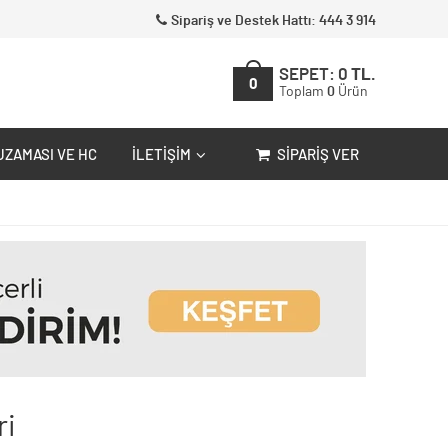
Sipariş ve Destek Hattı: 444 3 914
SEPET:
0
TL.
0
Toplam
0
Ürün
UZAMASI VE HC
İLETIŞIM
SIPARIŞ VER
ri