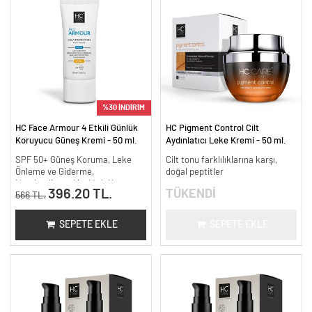
%30 İNDİRİM
HC Face Armour 4 Etkili Günlük
HC Pigment Control Cilt
Koruyucu Güneş Kremi - 50 ml.
Aydınlatıcı Leke Kremi - 50 ml.
SPF 50+ Güneş Koruma, Leke
Cilt tonu farklılıklarına karşı,
Önleme ve Giderme,
doğal peptitler
Nemlendirme, Mavi Işık Koruma
396.20 TL.
TÜKENDİ
566 TL.
SEPETE EKLE
SEPETE EKLE