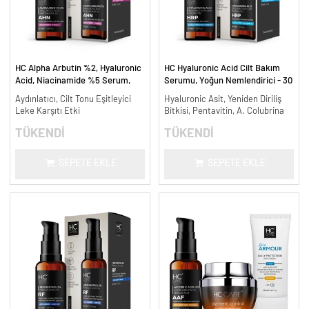
HC Alpha Arbutin %2, Hyaluronic
HC Hyaluronic Acid Cilt Bakım
Acid, Niacinamide %5 Serum,
Serumu, Yoğun Nemlendirici - 30
Leke Karşıtı ve Aydınlatıcı - 30
ml.
Aydınlatıcı, Cilt Tonu Eşitleyici
Hyaluronic Asit, Yeniden Diriliş
ml.
Leke Karşıtı Etki
Bitkisi, Pentavitin, A. Colubrina
TÜKENDİ
TÜKENDİ
SEPETE EKLE
SEPETE EKLE