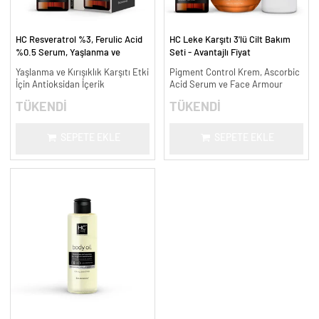
HC Resveratrol %3, Ferulic Acid
HC Leke Karşıtı 3'lü Cilt Bakım
%0.5 Serum, Yaşlanma ve
Seti - Avantajlı Fiyat
Kırışıklık Karşıtı - 30 ml.
Yaşlanma ve Kırışıklık Karşıtı Etki
Pigment Control Krem, Ascorbic
İçin Antioksidan İçerik
Acid Serum ve Face Armour
TÜKENDİ
TÜKENDİ
SEPETE EKLE
SEPETE EKLE