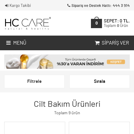
Kargo Takibi
Sipariş ve Destek Hattı: 444 3 914
SEPET:
0
TL.
0
Toplam
0
Ürün
MENÜ
SIPARIŞ VER
Filtrele
Sırala
Cilt Bakım Ürünleri
Toplam 9 ürün