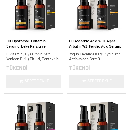
HC Lipozomal C Vitamini
HC Ascorbic Acid %10, Alpha
Serumu, Leke Karşıtı ve
Arbutin %2, Ferulic Acid Serum,
Aydınlatıcı - 30 ml.
Koyu ve Yoğun Leke Karşıtı - 30
C Vitamini, Hyaluronic Asit,
Yoğun Lekelere Karşı Aydınlatıcı
ml.
Yeniden Diriliş Bitkisi, Pentavitin
Antioksidan Formül
TÜKENDİ
TÜKENDİ
SEPETE EKLE
SEPETE EKLE