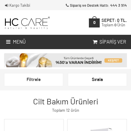
Kargo Takibi
Sipariş ve Destek Hattı: 444 3 914
SEPET:
0
TL.
0
Toplam
0
Ürün
MENÜ
SIPARIŞ VER
Filtrele
Sırala
Cilt Bakım Ürünleri
Toplam 12 ürün