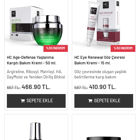
%30 İNDİRİM
%30 İNDİRİM
HC Age-Defense Yaşlanma
HC Eye Renewal Göz Çevresi
Karşıtı Bakım Kremi - 50 ml.
Bakım Kremi - 15 ml.
Argireline, Riboxyl, Matrixyl, HA,
Göz çevresinde oluşan yaşlılık
DayMoist ve Yeniden Diriliş Bitkisi
belirtilerine karşı bakım
466.90 TL.
410.90 TL.
667 TL.
587 TL.
SEPETE EKLE
SEPETE EKLE