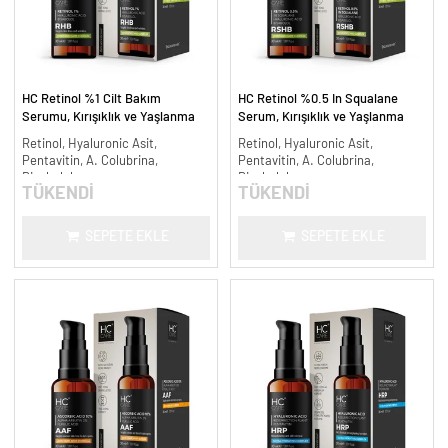
HC Retinol %1 Cilt Bakım
HC Retinol %0.5 In Squalane
Serumu, Kırışıklık ve Yaşlanma
Serum, Kırışıklık ve Yaşlanma
Karşıtı - 30 ml.
Karşıtı - 30 ml.
Retinol, Hyaluronic Asit,
Retinol, Hyaluronic Asit,
Pentavitin, A. Colubrina,
Pentavitin, A. Colubrina,
Bisabolol
Bisabolol
TÜKENDİ
TÜKENDİ
SEPETE EKLE
SEPETE EKLE