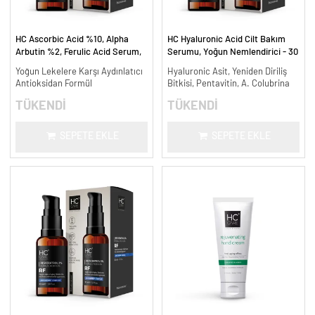
HC Ascorbic Acid %10, Alpha
HC Hyaluronic Acid Cilt Bakım
Arbutin %2, Ferulic Acid Serum,
Serumu, Yoğun Nemlendirici - 30
Koyu ve Yoğun Leke Karşıtı - 30
ml.
Yoğun Lekelere Karşı Aydınlatıcı
Hyaluronic Asit, Yeniden Diriliş
ml.
Antioksidan Formül
Bitkisi, Pentavitin, A. Colubrina
TÜKENDİ
TÜKENDİ
SEPETE EKLE
SEPETE EKLE