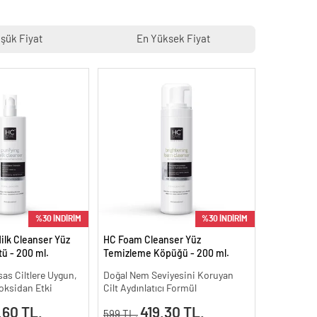
şük Fiyat
En Yüksek Fiyat
%30 İNDİRİM
%30 İNDİRİM
ilk Cleanser Yüz
HC Foam Cleanser Yüz
ü - 200 ml.
Temizleme Köpüğü - 200 ml.
as Ciltlere Uygun,
Doğal Nem Seviyesini Koruyan
ioksidan Etki
Cilt Aydınlatıcı Formül
.60 TL.
419.30 TL.
599 TL.