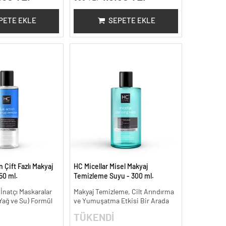
PETE EKLE
SEPETE EKLE
 Çift Fazlı Makyaj
HC Micellar Misel Makyaj
50 ml.
Temizleme Suyu - 300 ml.
e İnatçı Maskaralar
Makyaj Temizleme, Cilt Arındırma
 (Yağ ve Su) Formül
ve Yumuşatma Etkisi Bir Arada
TÜKENDİ