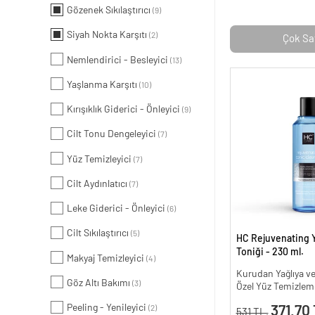
Gözenek Sıkılaştırıcı
(9)
Siyah Nokta Karşıtı
(2)
Çok Sa
Nemlendirici - Besleyici
(13)
Yaşlanma Karşıtı
(10)
Kırışıklık Giderici - Önleyici
(9)
Cilt Tonu Dengeleyici
(7)
Yüz Temizleyici
(7)
Cilt Aydınlatıcı
(7)
Leke Giderici - Önleyici
(6)
Cilt Sıkılaştırıcı
(5)
HC Rejuvenating 
Toniği - 230 ml.
Makyaj Temizleyici
(4)
Kurudan Yağlıya ve
Göz Altı Bakımı
(3)
Özel Yüz Temizlem
Peeling - Yenileyici
371.70 
(2)
531 TL.