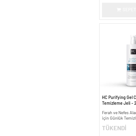
SEPET
HC Purifying Gel C
Temizleme Jeli - 
Ferah ve Nefes Ala
için Günlük Temizl
TÜKENDİ