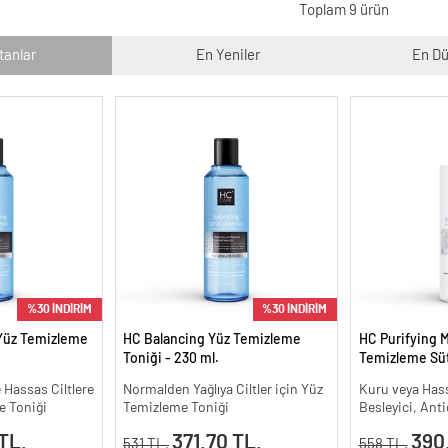
Toplam 9 ürün
tanlar
En Yeniler
En Dü
%30 İNDİRİM
%30 İNDİRİM
Yüz Temizleme
HC Balancing Yüz Temizleme
HC Purifying M
Toniği - 230 ml.
Temizleme Süt
 Hassas Ciltlere
Normalden Yağlıya Ciltler için Yüz
Kuru veya Hass
e Toniği
Temizleme Toniği
Besleyici, Ant
TL.
371.70 TL.
390
531 TL.
558 TL.