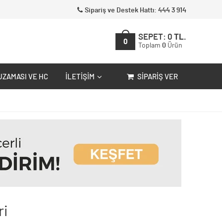
Sipariş ve Destek Hattı: 444 3 914
SEPET:
0
TL.
0
Toplam
0
Ürün
UZAMASI VE HC
İLETIŞIM
SIPARIŞ VER
ri