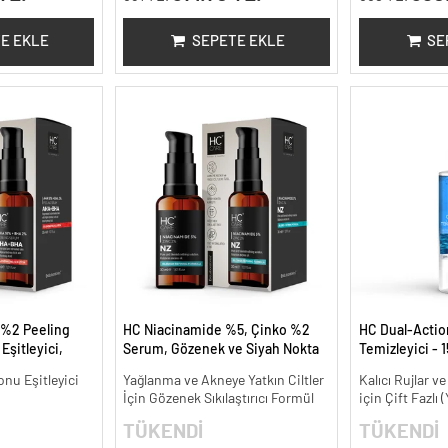
E EKLE
SEPETE EKLE
SE
 %2 Peeling
HC Niacinamide %5, Çinko %2
HC Dual-Action
Eşitleyici,
Serum, Gözenek ve Siyah Nokta
Temizleyici - 1
l.
Oluşumunu Gidermeye Yardımcı
onu Eşitleyici
Yağlanma ve Akneye Yatkın Ciltler
Kalıcı Rujlar v
- 30 ml.
İçin Gözenek Sıkılaştırıcı Formül
için Çift Fazlı
TÜKENDİ
TÜKENDİ