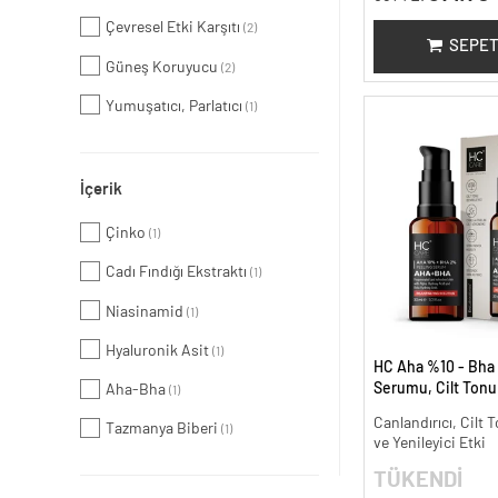
Çevresel Etki Karşıtı
(2)
SEPET
Güneş Koruyucu
(2)
Yumuşatıcı, Parlatıcı
(1)
İçerik
Çinko
(1)
Cadı Fındığı Ekstraktı
(1)
Niasinamid
(1)
Hyaluronik Asit
(1)
HC Aha %10 - Bha
Serumu, Cilt Tonu 
Aha-Bha
(1)
Canlandırıcı - 30 m
Canlandırıcı, Cilt T
Tazmanya Biberi
(1)
ve Yenileyici Etki
TÜKENDİ