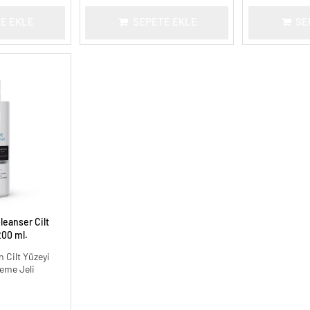
E EKLE
SEPETE EKLE
SE
leanser Cilt
200 ml.
n Cilt Yüzeyi
eme Jeli