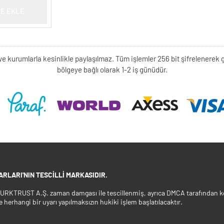
E EKLE
kişi ve kurumlarla kesinlikle paylaşılmaz. Tüm işlemler 256 bit şifrelene
bölgeye bağlı olarak 1-2 iş günüdür.
RLARI'NIN TESCILLI MARKASIDIR.
 TURKTRUST A.Ş. zaman damgası ile tescillenmiş, ayrıca DMCA tarafından ko
e herhangi bir uyarı yapılmaksızın hukiki işlem başlatılacaktır.