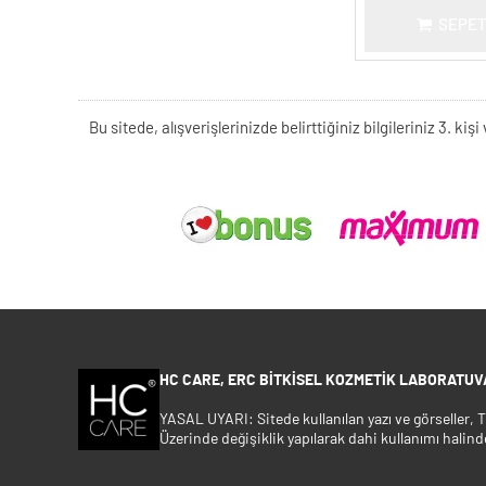
SEPET
Bu sitede, alışverişlerinizde belirttiğiniz bilgileriniz 3. 
HC CARE, ERC BITKISEL KOZMETIK LABORATUVA
YASAL UYARI: Sitede kullanılan yazı ve görseller,
Üzerinde değişiklik yapılarak dahi kullanımı halind