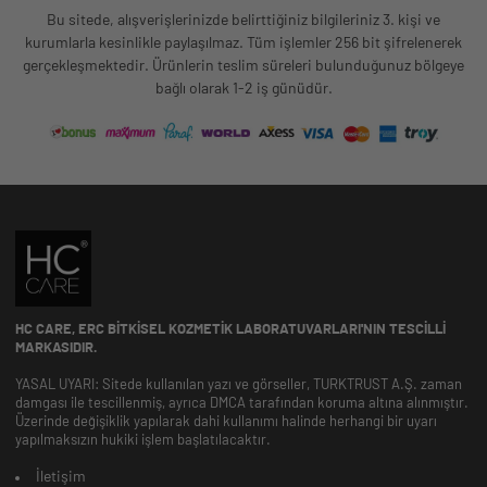
Bu sitede, alışverişlerinizde belirttiğiniz bilgileriniz 3. kişi ve
kurumlarla kesinlikle paylaşılmaz. Tüm işlemler 256 bit şifrelenerek
gerçekleşmektedir. Ürünlerin teslim süreleri bulunduğunuz bölgeye
bağlı olarak 1-2 iş günüdür.
HC CARE, ERC BITKISEL KOZMETIK LABORATUVARLARI'NIN TESCILLI
MARKASIDIR.
YASAL UYARI: Sitede kullanılan yazı ve görseller, TURKTRUST A.Ş. zaman
damgası ile tescillenmiş, ayrıca DMCA tarafından koruma altına alınmıştır.
Üzerinde değişiklik yapılarak dahi kullanımı halinde herhangi bir uyarı
yapılmaksızın hukiki işlem başlatılacaktır.
İletişim