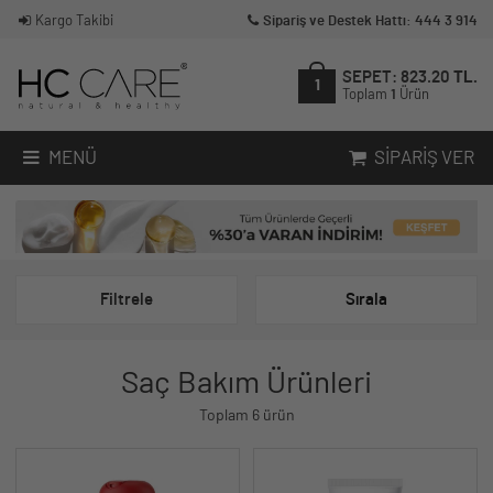
Kargo Takibi
Sipariş ve Destek Hattı: 444 3 914
SEPET:
823.20
TL.
1
Toplam
1
Ürün
MENÜ
SIPARIŞ VER
Filtrele
Sırala
Saç Bakım Ürünleri
Toplam 6 ürün