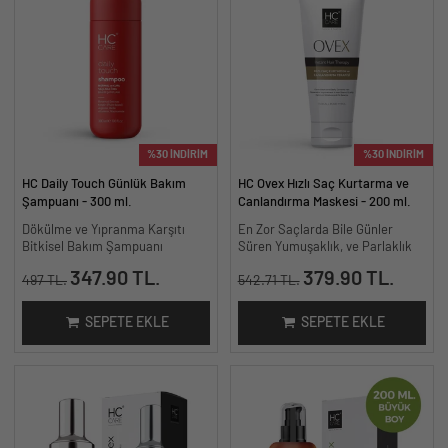
%30 İNDİRİM
%30 İNDİRİM
HC Daily Touch Günlük Bakım
HC Ovex Hızlı Saç Kurtarma ve
Şampuanı - 300 ml.
Canlandırma Maskesi - 200 ml.
Dökülme ve Yıpranma Karşıtı
En Zor Saçlarda Bile Günler
Bitkisel Bakım Şampuanı
Süren Yumuşaklık, ve Parlaklık
347.90 TL.
379.90 TL.
497 TL.
542.71 TL.
SEPETE EKLE
SEPETE EKLE