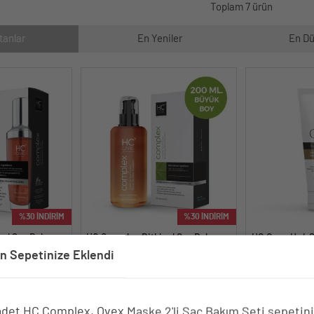
Toplam 7 ürün
tanlar
En Yeniler
En Dü
%30 İNDİRİM
%30 İNDİRİM
sel Saç Bakım
HC Complex Bitkisel Saç Bakım
HC Ovex Hızlı 
me Önleyici &
Kompleksi - Dökülme Önleyici &
Canlandırma M
n Sepetinize Eklendi
isel Bakım -
Yoğun Onarıcı Bitkisel Bakım -
e Dökülmeyen
Sağlıkla Uzayan ve Dökülmeyen
En Zor Saçlard
200 ml.
itkisel Formül
Saçlar için 100% Bitkisel Formül
Yumuşaklık, ve
90 TL.
949.90 TL.
37
adet HC Complex, Ovex Maske 2'li Saç Bakım Seti sepetin
1,357 TL.
542.71 TL.