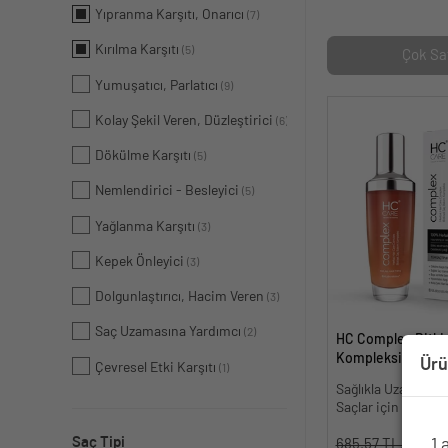
Yıpranma Karşıtı, Onarıcı
(7)
Kırılma Karşıtı
(5)
Çok Sa
Yumuşatıcı, Parlatıcı
(9)
Kolay Şekil Veren, Düzleştirici
(6)
Dökülme Karşıtı
(5)
Nemlendirici - Besleyici
(5)
Yağlanma Karşıtı
(3)
Kepek Önleyici
(3)
Dolgunlaştırıcı, Hacim Veren
(3)
Saç Uzamasına Yardımcı
(2)
HC Complex Bitki
Kompleksi - Dökül
Ürü
Çevresel Etki Karşıtı
(1)
Yoğun Onarıcı Bitk
Sağlıkla Uzayan v
100 ml
Saçlar için 100% B
479.
Saç Tipi
1 
685.57 TL.