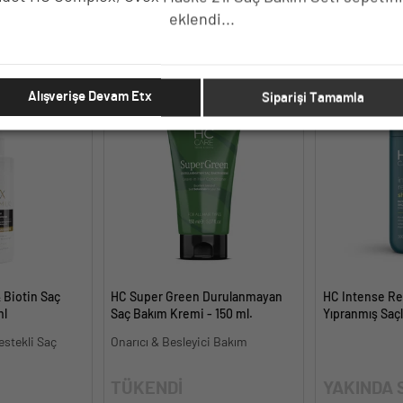
eklendi...
E EKLE
SEPETE EKLE
SE
Alışverişe Devam Etx
Siparişi Tamamla
 Biotin Saç
HC Super Green Durulanmayan
HC Intense Rep
ml
Saç Bakım Kremi - 150 ml.
Yıpranmış Saçl
Onarım Şampua
estekli Saç
Onarıcı & Besleyici Bakım
TÜKENDİ
YAKINDA 