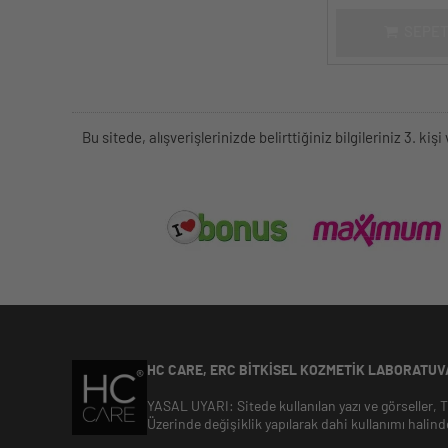
SEPET
Bu sitede, alışverişlerinizde belirttiğiniz bilgileriniz 3. 
HC CARE, ERC BITKISEL KOZMETIK LABORATUVA
YASAL UYARI: Sitede kullanılan yazı ve görseller,
Üzerinde değişiklik yapılarak dahi kullanımı halind