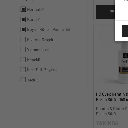
Normal
(5)
SEPET
Kuru
(6)
Boyalı, Röfleli, Permalı
(5)
Kıvırcık, Dalgalı
(9)
Yıpranmış
(9)
Kepekli
(5)
İnce Telli, Zayıf
(5)
Yağlı
(5)
HC Ovex Keratin &
Bakım Sütü - 150 
Keratin & Biotin D
Bakım Sütü
YAKINDA