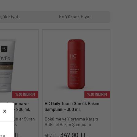
şük Fiyat
En Yüksek Fiyat
%30 İNDİRİM
%30 İNDİRİM
Saç Kurtarma ve
HC Daily Touch Günlük Bakım
askesi - 200 ml.
Şampuanı - 300 ml.
a Bile Günler Süren
Dökülme ve Yıpranma Karşıtı
 Parlaklık
Bitkisel Bakım Şampuanı
9.90 TL.
347.90 TL.
ize
497 TL.