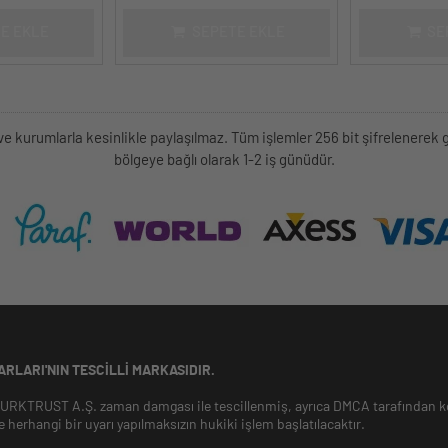
E EKLE
SEPETE EKLE
SE
kişi ve kurumlarla kesinlikle paylaşılmaz. Tüm işlemler 256 bit şifrelene
bölgeye bağlı olarak 1-2 iş günüdür.
RLARI'NIN TESCILLI MARKASIDIR.
 TURKTRUST A.Ş. zaman damgası ile tescillenmiş, ayrıca DMCA tarafından ko
e herhangi bir uyarı yapılmaksızın hukiki işlem başlatılacaktır.