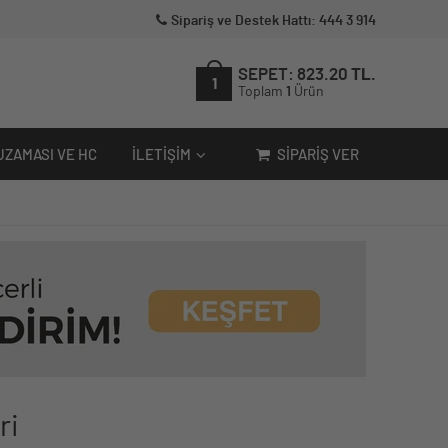
Sipariş ve Destek Hattı: 444 3 914
SEPET:
823.20
TL.
1
Toplam
1
Ürün
UZAMASI VE HC
İLETIŞIM
SIPARIŞ VER
ri