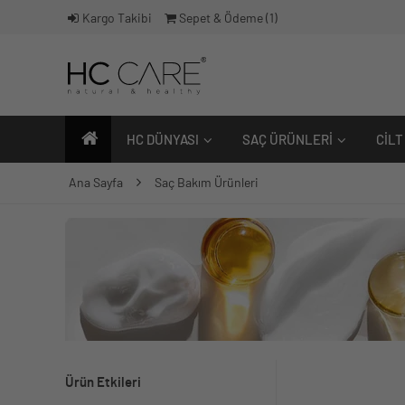
Kargo Takibi
Sepet & Ödeme (
1
)
HC DÜNYASI
SAÇ ÜRÜNLERI
CILT
Ana Sayfa
Saç Bakım Ürünleri
Ürün Etkileri