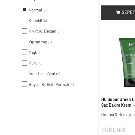
Normal
(5)
SEPET
Kepekli
(8)
Kıvırcık, Dalgalı
(8)
Yıpranmış
(7)
Yağlı
(7)
Kuru
(6)
İnce Telli, Zayıf
(5)
Boyalı, Röfleli, Permalı
(4)
HC Super Green 
Saç Bakım Kremi -
Onarıcı & Besleyic
TÜKENDİ