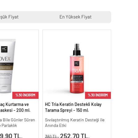
şük Fiyat
En Yüksek Fiyat
%30 İNDİRİM
%30 İNDİRİM
Saç Kurtarma ve
HC Tria Keratin Destekli Kolay
askesi - 200 ml.
Tarama Spreyi - 150 ml.
a Bile Günler Süren
Sıvılaştırılmış Keratin Desteği ile
 Parlaklık
Anında Etki
9.90 TL.
252.70 TL.
361 TL.