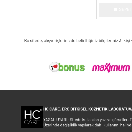
SEPET
Bu sitede, alışverişlerinizde belirttiğiniz bilgileriniz 3. 
HC CARE, ERC BITKISEL KOZMETIK LABORATUVA
YASAL UYARI: Sitede kullanılan yazı ve görseller,
Üzerinde değişiklik yapılarak dahi kullanımı halind