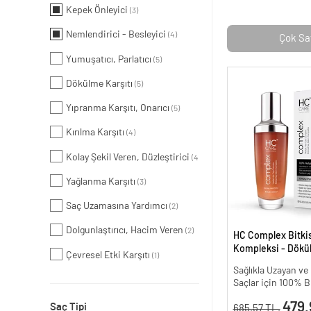
Kepek Önleyici
(3)
Nemlendirici - Besleyici
(4)
Çok Sa
Yumuşatıcı, Parlatıcı
(5)
Dökülme Karşıtı
(5)
Yıpranma Karşıtı, Onarıcı
(5)
Kırılma Karşıtı
(4)
Kolay Şekil Veren, Düzleştirici
(4)
Yağlanma Karşıtı
(3)
Saç Uzamasına Yardımcı
(2)
Dolgunlaştırıcı, Hacim Veren
(2)
HC Complex Bitki
Kompleksi - Dökül
Çevresel Etki Karşıtı
(1)
Yoğun Onarıcı Bitk
Sağlıkla Uzayan v
100 ml
Saçlar için 100% B
479.
Saç Tipi
685.57 TL.