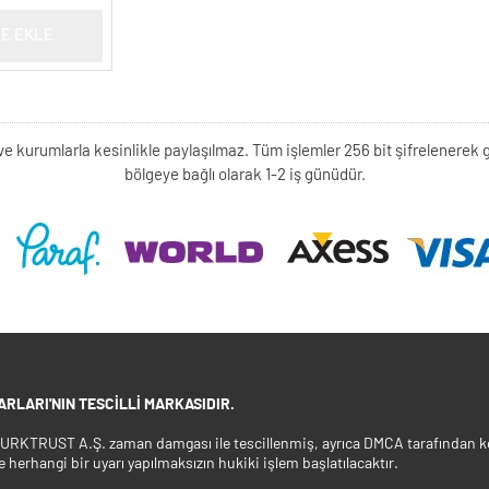
E EKLE
kişi ve kurumlarla kesinlikle paylaşılmaz. Tüm işlemler 256 bit şifrelene
bölgeye bağlı olarak 1-2 iş günüdür.
RLARI'NIN TESCILLI MARKASIDIR.
 TURKTRUST A.Ş. zaman damgası ile tescillenmiş, ayrıca DMCA tarafından ko
e herhangi bir uyarı yapılmaksızın hukiki işlem başlatılacaktır.