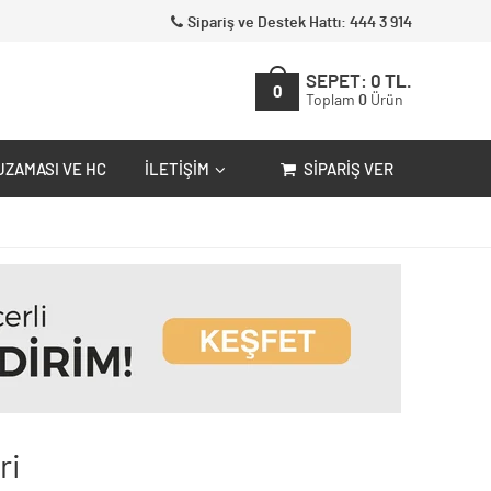
Sipariş ve Destek Hattı: 444 3 914
SEPET:
0
TL.
0
Toplam
0
Ürün
UZAMASI VE HC
İLETIŞIM
SIPARIŞ VER
ri