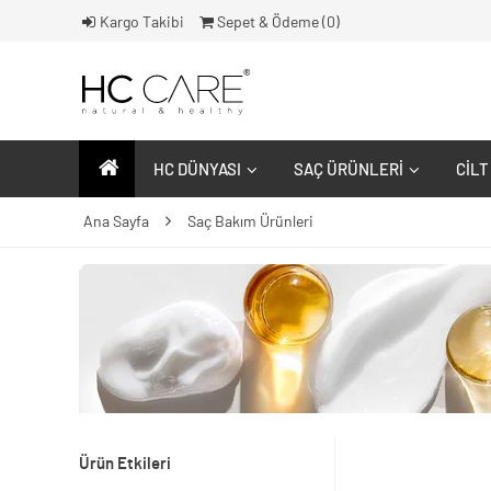
Kargo Takibi
Sepet & Ödeme (
0
)
HC DÜNYASI
SAÇ ÜRÜNLERI
CILT
Ana Sayfa
Saç Bakım Ürünleri
Ürün Etkileri