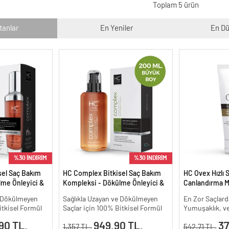
Toplam 5 ürün
tanlar
En Yeniler
En Dü
%30 İNDİRİM
%30 İNDİRİM
sel Saç Bakım
HC Complex Bitkisel Saç Bakım
HC Ovex Hızlı 
me Önleyici &
Kompleksi - Dökülme Önleyici &
Canlandırma M
isel Bakım -
Yoğun Onarıcı Bitkisel Bakım -
e Dökülmeyen
Sağlıkla Uzayan ve Dökülmeyen
En Zor Saçlard
200 ml.
itkisel Formül
Saçlar için 100% Bitkisel Formül
Yumuşaklık, ve
90 TL.
949.90 TL.
37
1,357 TL.
542.71 TL.