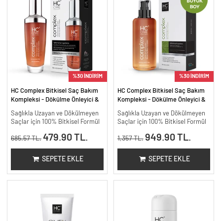
%30 İNDİRİM
%30 İNDİRİM
HC Complex Bitkisel Saç Bakım
HC Complex Bitkisel Saç Bakım
Kompleksi - Dökülme Önleyici &
Kompleksi - Dökülme Önleyici &
Yoğun Onarıcı Bitkisel Bakım -
Yoğun Onarıcı Bitkisel Bakım -
Sağlıkla Uzayan ve Dökülmeyen
Sağlıkla Uzayan ve Dökülmeyen
100 ml
200 ml.
Saçlar için 100% Bitkisel Formül
Saçlar için 100% Bitkisel Formül
479.90 TL.
949.90 TL.
685.57 TL.
1,357 TL.
SEPETE EKLE
SEPETE EKLE