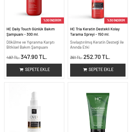
%30 İNDİRİM
%30 İNDİRİM
HC Daily Touch Günlük Bakım
HC Tria Keratin Destekli Kolay
Şampuanı - 300 ml.
Tarama Spreyi - 150 ml.
Dökülme ve Yıpranma Karşıtı
Sıvılaştırılmış Keratin Desteği ile
Bitkisel Bakım Şampuanı
Anında Etki
347.90 TL.
252.70 TL.
497 TL.
361 TL.
SEPETE EKLE
SEPETE EKLE