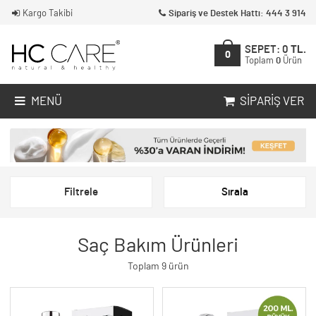
Kargo Takibi
Sipariş ve Destek Hattı: 444 3 914
SEPET:
0
TL.
0
Toplam
0
Ürün
MENÜ
SIPARIŞ VER
Filtrele
Sırala
Saç Bakım Ürünleri
Toplam 9 ürün