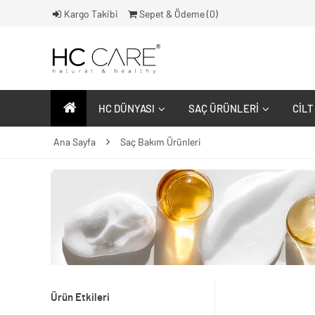
Kargo Takibi
Sepet & Ödeme (
0
)
HC DÜNYASI
SAÇ ÜRÜNLERI
CILT
Ana Sayfa
Saç Bakım Ürünleri
Ürün Etkileri