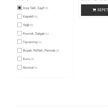
İnce Telli, Zayıf
(3)
SEPET
Kepekli
(6)
Yağlı
(5)
Kıvırcık, Dalgalı
(4)
Yıpranmış
(4)
Boyalı, Röfleli, Permalı
(3)
Kuru
(3)
Normal
(3)