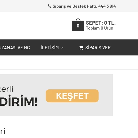
Sipariş ve Destek Hattı: 444 3 914
SEPET:
0
TL.
0
Toplam
0
Ürün
UZAMASI VE HC
İLETIŞIM
SIPARIŞ VER
ri