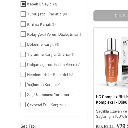
Kepek Önleyici
(3)
Yumuşatıcı, Parlatıcı
(6)
Çok Sa
Kırılma Karşıtı
(5)
Kolay Şekil Veren, Düzleştirici
(5)
Dökülme Karşıtı
(5)
Yıpranma Karşıtı, Onarıcı
(5)
Dolgunlaştırıcı, Hacim Veren
(4)
Nemlendirici - Besleyici
(4)
Yağlanma Karşıtı
(3)
Saç Uzamasına Yardımcı
(2)
HC Complex Bitki
Kompleksi - Dökül
Çevresel Etki Karşıtı
(1)
Yoğun Onarıcı Bitk
Sağlıkla Uzayan v
100 ml
Saçlar için 100% B
479.
Saç Tipi
685.57 TL.