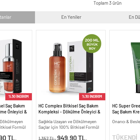
Toplam 3 ürün
tanlar
En Yeniler
En Dü
%30 İNDİRİM
%30 İNDİRİM
sel Saç Bakım
HC Complex Bitkisel Saç Bakım
HC Super Gre
me Önleyici &
Kompleksi - Dökülme Önleyici &
Saç Bakım Krem
isel Bakım -
Yoğun Onarıcı Bitkisel Bakım -
e Dökülmeyen
Sağlıkla Uzayan ve Dökülmeyen
Onarıcı & Besl
200 ml.
itkisel Formül
Saçlar için 100% Bitkisel Formül
TÜKENDİ
90 TL.
949.90 TL.
1,357 TL.