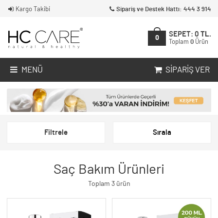
Kargo Takibi
Sipariş ve Destek Hattı: 444 3 914
SEPET:
0
TL.
0
Toplam
0
Ürün
MENÜ
SIPARIŞ VER
Filtrele
Sırala
Saç Bakım Ürünleri
Toplam 3 ürün