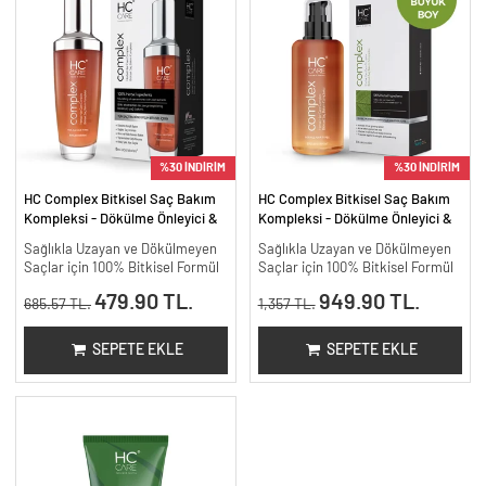
%30 İNDİRİM
%30 İNDİRİM
HC Complex Bitkisel Saç Bakım
HC Complex Bitkisel Saç Bakım
Kompleksi - Dökülme Önleyici &
Kompleksi - Dökülme Önleyici &
Yoğun Onarıcı Bitkisel Bakım -
Yoğun Onarıcı Bitkisel Bakım -
Sağlıkla Uzayan ve Dökülmeyen
Sağlıkla Uzayan ve Dökülmeyen
100 ml
200 ml.
Saçlar için 100% Bitkisel Formül
Saçlar için 100% Bitkisel Formül
479.90 TL.
949.90 TL.
685.57 TL.
1,357 TL.
SEPETE EKLE
SEPETE EKLE