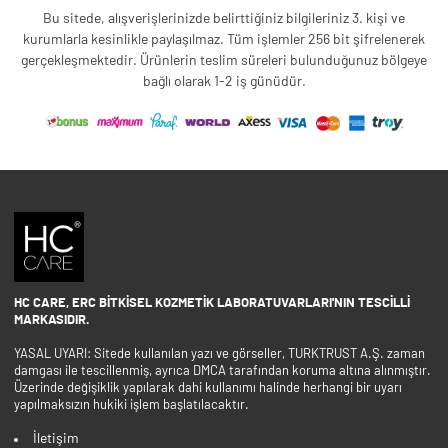
Bu sitede, alışverişlerinizde belirttiğiniz bilgileriniz 3. kişi ve
kurumlarla kesinlikle paylaşılmaz. Tüm işlemler 256 bit şifrelenerek
gerçekleşmektedir. Ürünlerin teslim süreleri bulunduğunuz bölgeye
bağlı olarak 1-2 iş günüdür.
HC CARE, ERC BITKISEL KOZMETIK LABORATUVARLARI'NIN TESCILLI
MARKASIDIR.
YASAL UYARI: Sitede kullanılan yazı ve görseller, TURKTRUST A.Ş. zaman
damgası ile tescillenmiş, ayrıca DMCA tarafından koruma altına alınmıştır.
Üzerinde değişiklik yapılarak dahi kullanımı halinde herhangi bir uyarı
yapılmaksızın hukiki işlem başlatılacaktır.
İletişim