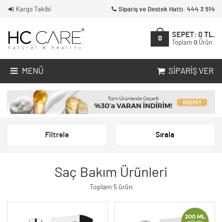
Kargo Takibi
Sipariş ve Destek Hattı: 444 3 914
SEPET:
0
TL.
0
Toplam
0
Ürün
MENÜ
SIPARIŞ VER
Filtrele
Sırala
Saç Bakım Ürünleri
Toplam 5 ürün