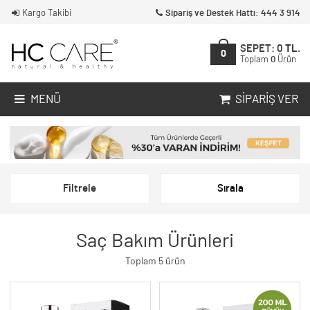
Kargo Takibi
Sipariş ve Destek Hattı: 444 3 914
SEPET:
0
TL.
0
Toplam
0
Ürün
MENÜ
SIPARIŞ VER
Filtrele
Sırala
Saç Bakım Ürünleri
Toplam 5 ürün