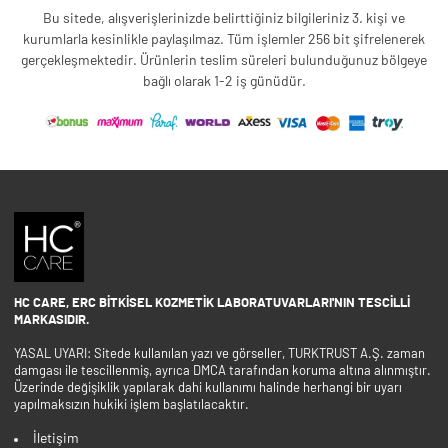
Bu sitede, alışverişlerinizde belirttiğiniz bilgileriniz 3. kişi ve
kurumlarla kesinlikle paylaşılmaz. Tüm işlemler 256 bit şifrelenerek
gerçekleşmektedir. Ürünlerin teslim süreleri bulunduğunuz bölgeye
bağlı olarak 1-2 iş günüdür.
HC CARE, ERC BITKISEL KOZMETIK LABORATUVARLARI'NIN TESCILLI
MARKASIDIR.
YASAL UYARI: Sitede kullanılan yazı ve görseller, TURKTRUST A.Ş. zaman
damgası ile tescillenmiş, ayrıca DMCA tarafından koruma altına alınmıştır.
Üzerinde değişiklik yapılarak dahi kullanımı halinde herhangi bir uyarı
yapılmaksızın hukiki işlem başlatılacaktır.
İletişim