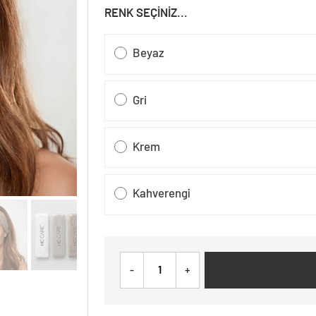
RENK SEÇINIZ...
Beyaz
Gri
Krem
Kahverengi̇
-
+