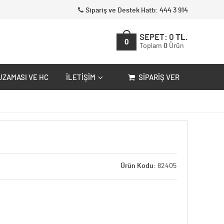
Sipariş ve Destek Hattı: 444 3 914
SEPET:
0
TL.
0
Toplam
0
Ürün
UZAMASI VE HC
İLETIŞIM
SIPARIŞ VER
Ürün Kodu:
82405