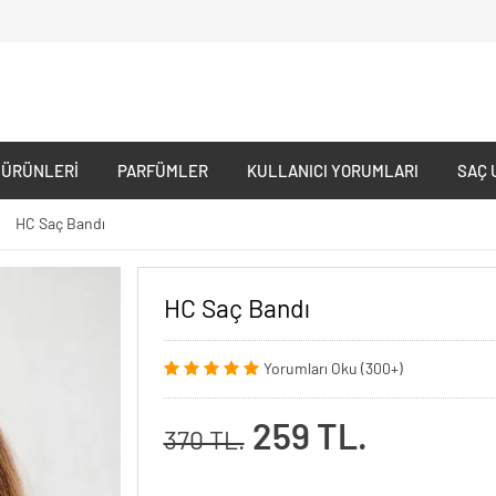
 ÜRÜNLERI
PARFÜMLER
KULLANICI YORUMLARI
SAÇ 
HC Saç Bandı
HC Saç Bandı
Yorumları Oku (300+)
259 TL.
370 TL.