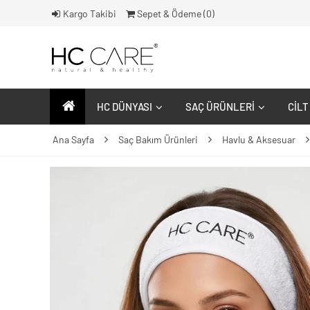
Kargo Takibi
Sepet & Ödeme (
0
)
HC DÜNYASI
SAÇ ÜRÜNLERI
CILT
Ana Sayfa
Saç Bakım Ürünleri
Havlu & Aksesuar