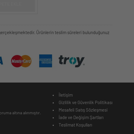
PETE EKLE
rek gerçekleşmektedir. Ürünlerin teslim süreleri bulunduğunuz
İletişim
Gizlilik ve Güvenlik Politikası
Mesafeli Satış Sözleşmesi
ruma altına alınmıştır.
İade ve Değişim Şartları
Teslimat Koşulları