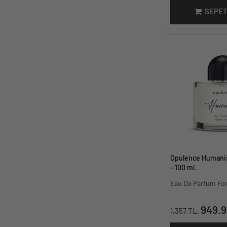
SEPET
Opulence Humanis
- 100 ml.
Eau De Parfum Fo
949.9
1,357 TL.