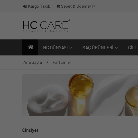
Kargo Takibi
Sepet & Ödeme (
1
)
HC DÜNYASI
SAÇ ÜRÜNLERI
CILT
Ana Sayfa
Parfümler
Cinsiyet