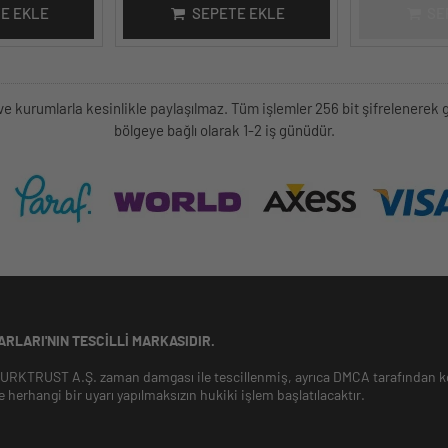
E EKLE
SEPETE EKLE
SE
kişi ve kurumlarla kesinlikle paylaşılmaz. Tüm işlemler 256 bit şifrelene
bölgeye bağlı olarak 1-2 iş günüdür.
RLARI'NIN TESCILLI MARKASIDIR.
 TURKTRUST A.Ş. zaman damgası ile tescillenmiş, ayrıca DMCA tarafından ko
e herhangi bir uyarı yapılmaksızın hukiki işlem başlatılacaktır.