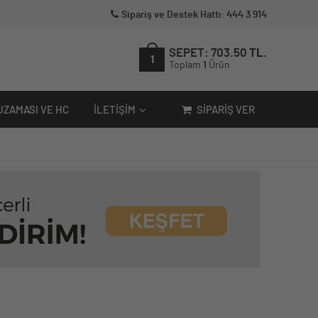
Sipariş ve Destek Hattı: 444 3 914
SEPET:
703.50
TL.
1
Toplam
1
Ürün
UZAMASI VE HC
İLETIŞIM
SIPARIŞ VER