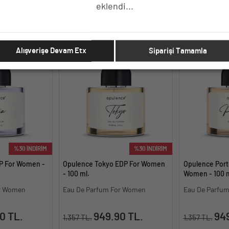
eklendi...
E EKLE
SEPETE EKLE
SE
Alışverişe Devam Etx
Siparişi Tamamla
%30 İNDİRİM
%30 İNDİRİM
P For Women -
Opulence Tokyo EDP For Women
Opulence Port
- 100 ml.
Women - 100 m
or Women
Eau De Parfum For Women
Eau De Parfu
0 TL.
949.90 TL.
949
1,357 TL.
1,357 TL.