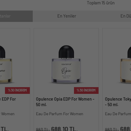
Toplam 15 ürün
tanlar
En Yeniler
En Dü
%30 İNDİRİM
%30 İNDİRİM
 EDP For
Opulence Opia EDP For Women -
Opulence Tok
50 ml.
- 50 ml.
or Women
Eau De Parfum For Women
Eau De Parfu
 TL.
688.10 TL.
688.
983 TL.
983 TL.