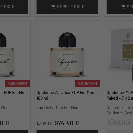
E EKLE
SEPETE EKLE
SE
%30 İNDİRİM
%30 İNDİRİM
t EDP For Men
Opulence Zanzibar EDP For Men -
Opulence 7'li
100 ml.
Paketi - 7 x 2 
r Men
Eau De Parfum For Men
Denemek İstey
Opulence Çeşit
TÜKENDİ
0 TL.
974.40 TL.
1,392 TL.