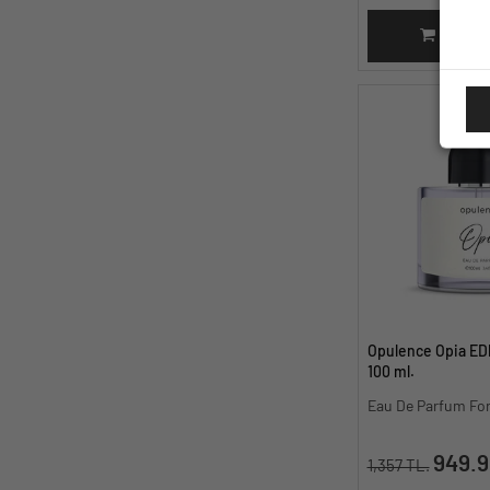
SEPET
Opulence Opia ED
100 ml.
Eau De Parfum F
949.9
1,357 TL.