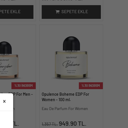
PETE EKLE
SEPETE EKLE
%30 İNDİRİM
%30 İNDİRİM
ibar EDP For Men -
Opulence Boheme EDP For
Women - 100 ml.
 For Men
Eau De Parfum For Women
.50 TL.
949.90 TL.
e
1,357 TL.