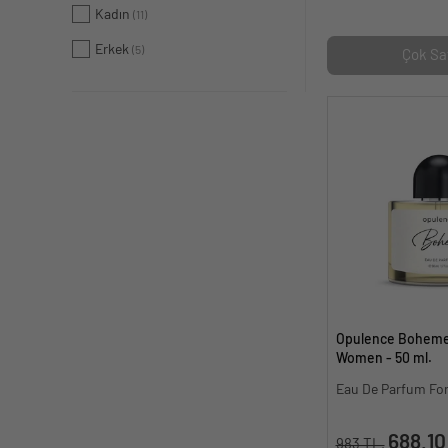
Kadın
(11)
Erkek
(5)
Çok Sa
Opulence Boheme
Women - 50 ml.
Eau De Parfum F
688.10
983 TL.