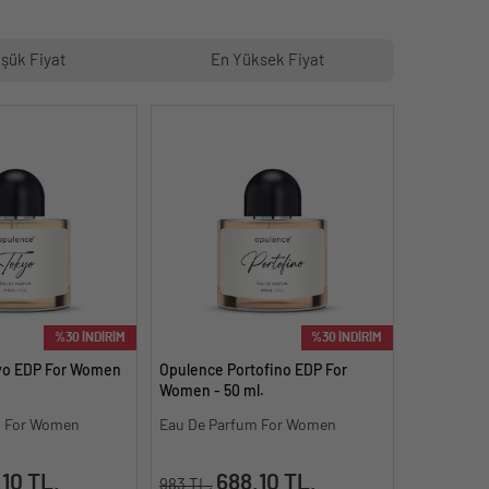
şük Fiyat
En Yüksek Fiyat
%30 İNDİRİM
%30 İNDİRİM
yo EDP For Women
Opulence Portofino EDP For
Women - 50 ml.
m For Women
Eau De Parfum For Women
10 TL.
688.10 TL.
983 TL.