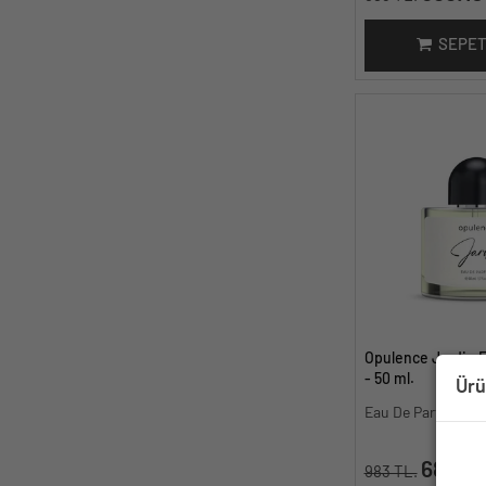
SEPET
Opulence Jardin 
- 50 ml.
Ürü
Eau De Parfum F
688.10
983 TL.