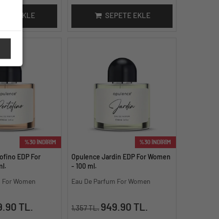
PETE EKLE
SEPETE EKLE
%30 İNDİRİM
%30 İNDİRİM
ofino EDP For
Opulence Jardin EDP For Women
l.
- 100 ml.
m For Women
Eau De Parfum For Women
.90 TL.
949.90 TL.
1,357 TL.