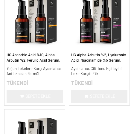
HC Ascorbic Acid %10, Alpha
HC Alpha Arbutin %2, Hyaluronic
Arbutin %2, Ferulic Acid Serum,
Acid, Niacinamide %5 Serum,
Koyu ve Yoğun Leke Karşıtı - 30
Leke Karşıtı ve Aydınlatıcı - 30
Yoğun Lekelere Karşı Aydınlatıcı
Aydınlatıcı, Cilt Tonu Eşitleyici
ml.
ml.
Antioksidan Formül
Leke Karşıtı Etki
TÜKENDİ
TÜKENDİ
SEPETE EKLE
SEPETE EKLE