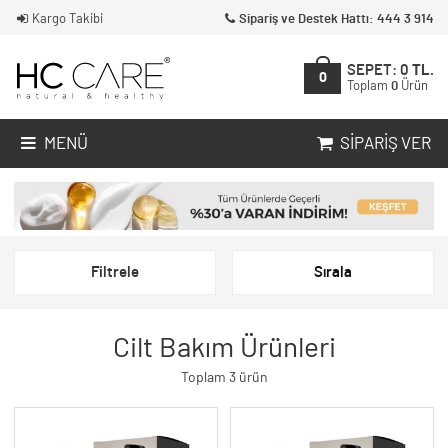
Kargo Takibi
Sipariş ve Destek Hattı: 444 3 914
SEPET:
0
TL.
0
Toplam
0
Ürün
MENÜ
SIPARIŞ VER
Filtrele
Sırala
Cilt Bakım Ürünleri
Toplam 3 ürün